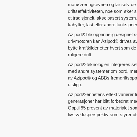
manøvreringsevnen og lar selv de s
driftseffektiviteten, noe som øker
et tradisjonelt, akselbasert system
kahytter, last eller andre funksjoner
Azipod® ble opprinnelig designet s
drivmotoren kan Azipod® drives av st
bytte kraftkilder etter hvert som d
roligere drift.
Azipod®-teknologien integreres s
med andre systemer om bord, mens
av Azipod® og ABBs fremdriftsoppset
utslipp.
Azipod®-enhetens effekt varierer fr
generasjoner har blitt forbedret me
Opptil 95 prosent av materialet so
livssyklusperspektiv som styrer ut