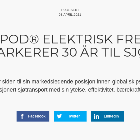
PUBLISERT
08.APRIL.2021
IPOD® ELEKTRISK FR
RKERER 30 ÅR TIL S
år siden til sin markedsledende posisjon innen global skip
sjonert sjøtransport med sin ytelse, effektivitet, bærekraft
Facebook
Twitter
Linkedin