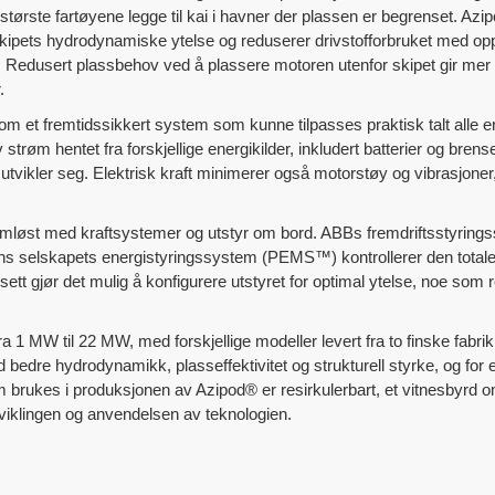
tørste fartøyene legge til kai i havner der plassen er begrenset. Azi
 skipets hydrodynamiske ytelse og reduserer drivstofforbruket med o
. Redusert plassbehov ved å plassere motoren utenfor skipet gir mer fle
.
om et fremtidssikkert system som kunne tilpasses praktisk talt alle e
røm hentet fra forskjellige energikilder, inkludert batterier og brenselc
e utvikler seg. Elektrisk kraft minimerer også motorstøy og vibrasjoner
ømløst med kraftsystemer og utstyr om bord. ABBs fremdriftsstyrin
 selskapets energistyringssystem (PEMS™) kontrollerer den totale 
t gjør det mulig å konfigurere utstyret for optimal ytelse, noe som res
a 1 MW til 22 MW, med forskjellige modeller levert fra to finske fabr
d bedre hydrodynamikk, plasseffektivitet og strukturell styrke, og for e
m brukes i produksjonen av Azipod® er resirkulerbart, et vitnesbyrd o
viklingen og anvendelsen av teknologien.