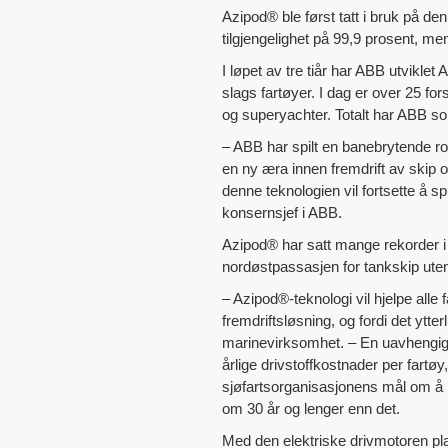
Azipod® ble først tatt i bruk på de
tilgjengelighet på 99,9 prosent, me
I løpet av tre tiår har ABB utviklet
slags fartøyer. I dag er over 25 for
og superyachter. Totalt har ABB so
– ABB har spilt en banebrytende ro
en ny æra innen fremdrift av skip o
denne teknologien vil fortsette å sp
konsernsjef i ABB.
Azipod® har satt mange rekorder i s
nordøstpassasjen for tankskip uten
– Azipod®-teknologi vil hjelpe all
fremdriftsløsning, og fordi det ytte
marinevirksomhet. – En uavhengig s
årlige drivstoffkostnader per fart
sjøfartsorganisasjonens mål om å ha
om 30 år og lenger enn det.
Med den elektriske drivmotoren pl