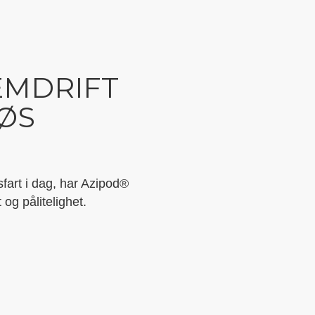
EMDRIFT
JØS
sfart i dag, har Azipod®
 og pålitelighet.