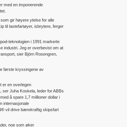
timer med en imponerende
tet.
 som gir høyere ytelse for alle
 til lastefartøyer, isbrytere, ferger
zipod-teknologien i 1991 markerte
me industri. Jeg er overbevist om at
 transport, sier Björn Rosengren,
de første kryssingene av
t er en overlegen
ift, ser Juha Koskela, leder for ABBs
ed å spare 1,7 millioner dollar i
n internasjonale
® vil drive bærekraftig skipsfart
ader, noe som øker