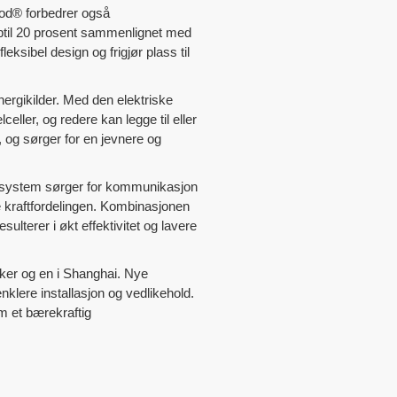
pod® forbedrer også
pptil 20 prosent sammenlignet med
ksibel design og frigjør plass til
nergikilder. Med den elektriske
eller, og redere kan legge til eller
, og sørger for en jevnere og
gssystem sørger for kommunikasjon
kraftfordelingen. Kombinasjonen
ulterer i økt effektivitet og lavere
ikker og en i Shanghai. Nye
nklere installasjon og vedlikehold.
m et bærekraftig