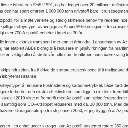
n finske isbryteren
Seili
i 1991, og har logget over 20 millioner drifts
ns den har spart omtrent 1 000 000 tonn drivstoff bare i cruisesegmen
 Azipod® for å møte varierte og stadig skiftende behov fra rederier, noe
skjellige fartøystyper avhengige av Azipod®-teknologien – fra cruiseskip
lgt over 700 Azipod®-enheter i løpet av 30 år.
lle innen elektrisk transport i mer enn et århundre. Lanseringen av A
g har etablert ABBs bidrag til å redusere miljøpåvirkningen fra mariti
ille en viktig rolle i å støtte vår rolle som frontløper innen bærekraftig
kipsindustrien, fra å drive de største cruiseskipene til å muliggjøre 
 isbryterassistanse.
e fartøystyper å redusere kostnadene og karbonavtrykket, både fordi de
rligere forbedrer den ekstra effektiviteten som ligger i elektrisk fremdr
tudie i 2019 viste at fremdrift med Azipod® kan hjelpe fergerederier m
øy, samtidig som CO
-utslippet reduseres med ca. 10 000 tonn. Med de
2
lvere klimagassutslipp fra skip innen 2050, er jeg trygg på at Azipod
assert i en enhet under skroget, kan Azipod®-systemet rotere 360 gr