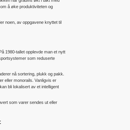
tikken har gradvis økt i takt med
 om å øke produktiviteten og
ler noen, av oppgavene knyttet til
 På 1980-tallet opplevde man et nytt
nsportsystemer som reduserte
uderer nå sortering, plukk og pakk.
r eller monorails. Vanligvis er
 bli lokalisert av et intelligent
hvert som varer sendes ut eller
t