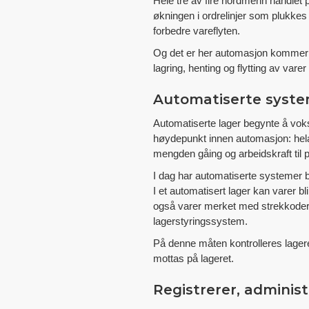
Hele tre av fire nordmenn handlet p
økningen i ordrelinjer som plukke
forbedre vareflyten.
Og det er her automasjon kommer inn 
lagring, henting og flytting av vare
Automatiserte syst
Automatiserte lager begynte å vokse
høydepunkt innen automasjon: hel
mengden gåing og arbeidskraft til 
I dag har automatiserte systemer bl
I et automatisert lager kan varer b
også varer merket med strekkoder ell
lagerstyringssystem.
På denne måten kontrolleres lageret
mottas på lageret.
Registrerer, administ