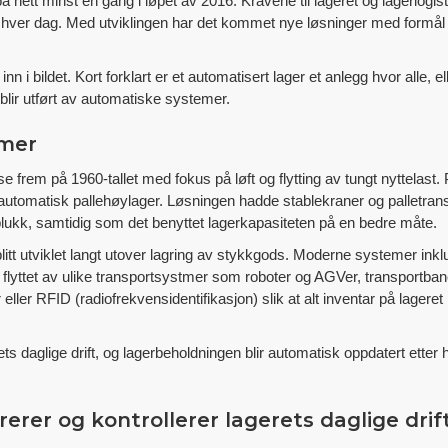
å nett minst én gang i løpet av 2016. Kravene til lageret og lagerlogis
s hver dag. Med utviklingen har det kommet nye løsninger med formål
i bildet. Kort forklart er et automatisert lager et anlegg hvor alle, el
r blir utført av automatiske systemer.
emer
 frem på 1960-tallet med fokus på løft og flytting av tungt nyttelast.
automatisk pallehøylager. Løsningen hadde stablekraner og palletra
plukk, samtidig som det benyttet lagerkapasiteten på en bedre måte.
itt utviklet langt utover lagring av stykkgods. Moderne systemer inkl
li flyttet av ulike transportsystmer som roboter og AGVer, transportbane
er RFID (radiofrekvensidentifikasjon) slik at alt inventar på lageret kan
s daglige drift, og lagerbeholdningen blir automatisk oppdatert etter 
rerer og kontrollerer lagerets daglige drif