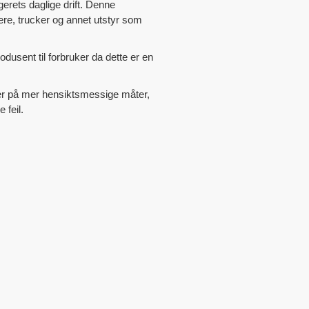
rets daglige drift. Denne
ere, trucker og annet utstyr som
dusent til forbruker da dette er en
er på mer hensiktsmessige måter,
 feil.