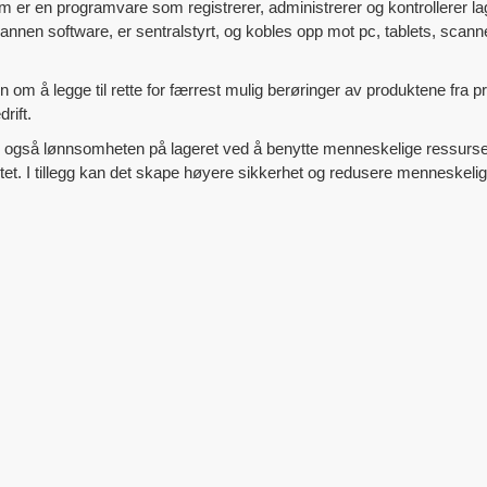
 en programvare som registrerer, administrerer og kontrollerer lage
nen software, er sentralstyrt, og kobles opp mot pc, tablets, scann
om å legge til rette for færrest mulig berøringer av produktene fra pro
rift.
 også lønnsomheten på lageret ved å benytte menneskelige ressurs
et. I tillegg kan det skape høyere sikkerhet og redusere menneskelige