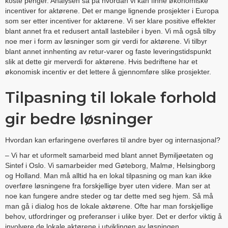
koste penger. Analysen så på hvordan vi kan finne økonomiske
incentiver for aktørene. Det er mange lignende prosjekter i Europa
som ser etter incentiver for aktørene. Vi ser klare positive effekter
blant annet fra et redusert antall lastebiler i byen. Vi må også tilby
noe mer i form av løsninger som gir verdi for aktørene. Vi tilbyr
blant annet innhenting av retur-varer og faste leveringstidspunkt
slik at dette gir merverdi for aktørene. Hvis bedriftene har et
økonomisk incentiv er det lettere å gjennomføre slike prosjekter.
Tilpasning til lokale forhold
gir bedre løsninger
Hvordan kan erfaringene overføres til andre byer og internasjonal?
– Vi har et uformelt samarbeid med blant annet Bymiljøetaten og
Sintef i Oslo. Vi samarbeider med Gøteborg, Malmø, Helsingborg
og Holland. Man må alltid ha en lokal tilpasning og man kan ikke
overføre løsningene fra forskjellige byer uten videre. Man ser at
noe kan fungere andre steder og tar dette med seg hjem. Så må
man gå i dialog hos de lokale aktørene. Ofte har man forskjellige
behov, utfordringer og preferanser i ulike byer. Det er derfor viktig å
involvere de lokale aktørene i utviklingen av løsningen.