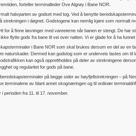
fremtiden, forteller terminalleder Ove Algrøy i Bane NOR.
malt halvparten av godset med tog. Ved å benytte beredskapstermina
er på strekningen i døgnet. Godstogene kan nemlig kjøre som normalt 
t for å finne løsninger med vareeierne når banen er stengt. De har st
kke flytte gods fra bane til vei over natten. Vi er glade for å ha funn
skapsterminaler i Bane NOR som skal brukes dersom en del av en 
dre naturskader. Dermed kan godstog som er underveis lastes om til 
odstrafikken kan også opprettholdes på deler av strekningene dersom b
ygghet og regularitet for gods på bane.
 beredskapsterminaler på begge sider av høyfjellstrekningen – på 
se terminalene av blant annet skognæringen og til ordinær terminaldrif
i perioden fra 11. til 17. november.