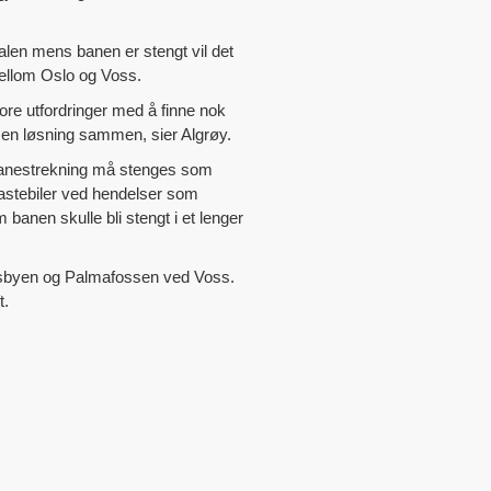
len mens banen er stengt vil det
mellom Oslo og Voss.
ore utfordringer med å finne nok
et en løsning sammen, sier Algrøy.
banestrekning må stenges som
lastebiler ved hendelser som
anen skulle bli stengt i et lenger
Nesbyen og Palmafossen ved Voss.
t.