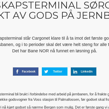
KAPSTERMINAL SØR
KT AV GODS PÅ JERN
terminal står Cargonet klare til å ta imot det første go
anen, og i to perioder skal det være helt steng for alle t
Det har Bane NOR nå funnet en løsning på.
Facebook
Twitter
Linkedin
erminal bli brukt i forbindelse med arbeid på jernbanen, for å frakte 
rekke godsvogner fra Voss stasjon til Palmafossen, før godset skal frakt
i nå kjørt godset så nærme Bergen som mulig. Det er første gang vi gj