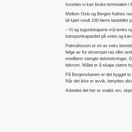
hvordan vi kan bruke terminalen i 
Mellom Oslo og Bergen fraktes nor
bli kjørt rundt 100 færre lastebil
– Vi og togselskapene må tenke nyt
transportkapasitet på veien og kan i
Palmafossen er en av seks bered
følge av for eksempel ras eller an
medfører stengte delstrekninger. G
tidsrom. Målet er å skape større tr
På Bergensbanen er det bygget to
Når det ikke er avvik, benyttes dis
Arbeidet det her er snakk om, skjer 