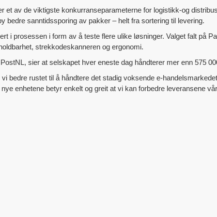
r et av de viktigste konkurranseparameterne for logistikk-og distri
y bedre sanntidssporing av pakker – helt fra sortering til levering.
rt i prosessen i form av å teste flere ulike løsninger. Valget falt på
, holdbarhet, strekkodeskanneren og ergonomi.
 i PostNL, sier at selskapet hver eneste dag håndterer mer enn 575 00
i bedre rustet til å håndtere det stadig voksende e-handelsmarkedet hvo
e nye enhetene betyr enkelt og greit at vi kan forbedre leveransene vår