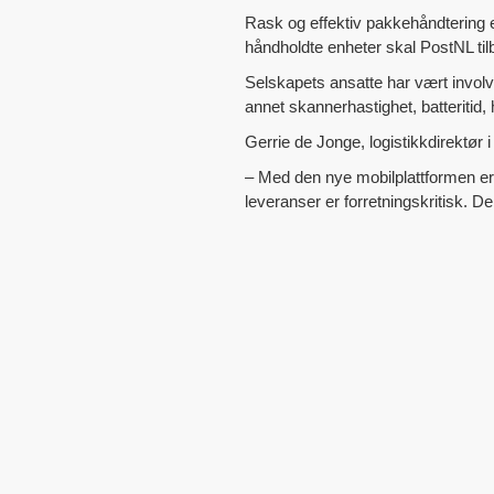
Rask og effektiv pakkehåndtering e
håndholdte enheter skal PostNL tilb
Selskapets ansatte har vært involve
annet skannerhastighet, batteritid
Gerrie de Jonge, logistikkdirektør
– Med den nye mobilplattformen er v
leveranser er forretningskritisk. D