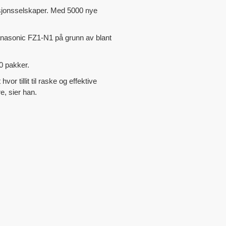
busjonsselskaper. Med 5000 nye
 Panasonic FZ1-N1 på grunn av blant
0 pakker.
r tillit til raske og effektive
e, sier han.