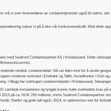
for må vi som leverandører av containertjenester også bli større, sie
sjonalisering satser vi på å øke vår konkurransekraft. Med dette opp
høst med Seafront Containerpartner AS i Kristiansand. Dette selskap
 offshorevirksomhet.
n ledende nordisk containeraktør. Nå var tiden inne for å utvide geogra
ruppen moderne verksted i Enebakk og Tallin, hovedkontor i Oslo og 
org. I tillegg har selskapet containerdepoter i Kristiansand, Stavange
il BNS’ samlede kompetanse og tyngde kunne møte markedets krav på
 2013 på ca. NOK 250 millioner, mens Seafront Containerpartner omsa
Nordic Shelter og gode tall også i 2014, er optimismen stor for fortsat