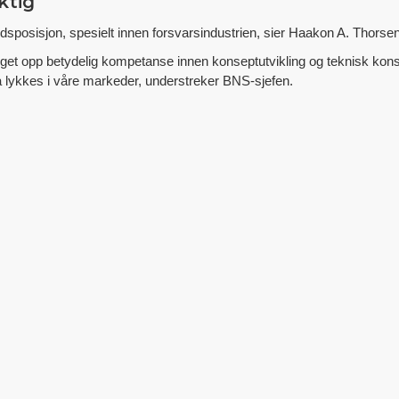
ktig
dsposisjon, spesielt innen forsvarsindustrien, sier Haakon A. Thorsen
gget opp betydelig kompetanse innen konseptutvikling og teknisk ko
å lykkes i våre markeder, understreker BNS-sjefen.