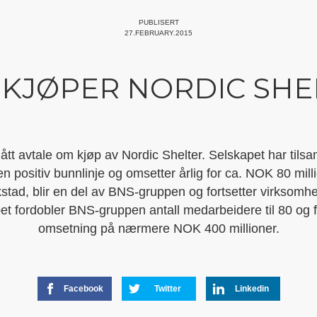
PUBLISERT
27.FEBRUARY.2015
 KJØPER NORDIC SHE
tt avtale om kjøp av Nordic Shelter. Selskapet har tils
n positiv bunnlinje og omsetter årlig for ca. NOK 80 mil
kstad, blir en del av BNS-gruppen og fortsetter virksomh
t fordobler BNS-gruppen antall medarbeidere til 80 og f
omsetning på nærmere NOK 400 millioner.
Facebook
Twitter
Linkedin