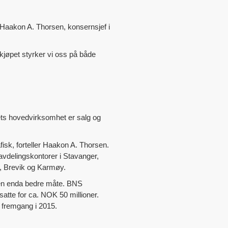
r Haakon A. Thorsen, konsernsjef i
kjøpet styrker vi oss på både
ets hovedvirksomhet er salg og
fisk, forteller Haakon A. Thorsen.
avdelingskontorer i Stavanger,
r, Brevik og Karmøy.
 en enda bedre måte. BNS
tte for ca. NOK 50 millioner.
t fremgang i 2015.