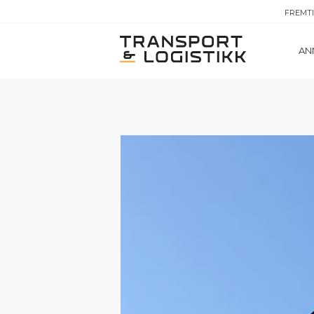
FREMT
AN