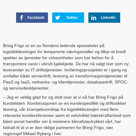
Facebook
Twitter
Linkedin
Bring Frigo er en av Nordens ledende spesialister på
logistikkløsninger for tempererte næringsmidler og tilbyr et bredt
spekter av tjenester for virksomheter som har behov for å
transportere varer i ubrutt kjølekjede. De har nå valgt Iver som ny
leverandør av IT-driftstjenester. Innføringsprosjektet er i gang og
omfatter både serverdrift, levering av transformasjonstjenester til
PaaS og IaaS, nettverks- og klienttjenester, databasedrift, SPOC-
og servicedesktjenester.
– Jeg er veldig glad for og stolt over at vi nå har Bring Frigo på
kundelisten. Kombinasjonen av en kundespesifikk og driftssikker
løsning, vår bransjekunnskap fra logistikkbransjen med flere
relevante kundereferanser samt et velutviklet bærekraftarbeid som
blant annet handler om å minimere klimafotavtrykket vårt, har
bidratt til at vi er den riktige partneren for Bring Frigo, sier
regionsjef Mikael Ryberg i Iver.