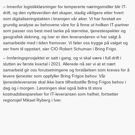
– Innenfor logistikkløsninger for tempererte næringsmidler blir IT-
drift, og den nytteverdien det skaper, stadig viktigere etter hvert
som digitaliseringstakten i bransjen vår øker. Vi har foretatt en
grundig analyse av behovene våre for å finne ut hvilken IT-partner
som passer oss best med tanke på størrelse, tjenestespekter og
geografisk dekning, og Iver er den leverandøren vi har valgt å
samarbeide med i tiden fremover. Vi føler oss trygge på valget og
ser frem til oppstart, sier CIO Robert Schuman i Bring Frigo.
– Innføringsprosjektet er satt i gang, og vi skal være i full drift i
slutten av første kvartal i 2021. Allerede nå ser vi at et nært
samarbeid gir oss forutsetningene og forståelsen som kreves for å
levere tjenester som oppfyller Bring Frigos behov. Vår
tjenesteleveranse skal ikke bare tilfredsstille Bring Frigos behov i
dag og i morgen. Løsningen skal også bidra til store
kostnadsbesparelser for IT-leveransen som helhet, fortsetter
regionsjef Mikael Ryberg i Iver.