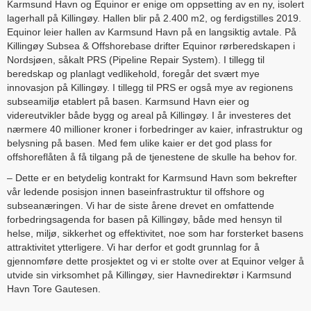
Karmsund Havn og Equinor er enige om oppsetting av en ny, isolert
lagerhall på Killingøy. Hallen blir på 2.400 m2, og ferdigstilles 2019.
Equinor leier hallen av Karmsund Havn på en langsiktig avtale. På
Killingøy Subsea & Offshorebase drifter Equinor rørberedskapen i
Nordsjøen, såkalt PRS (Pipeline Repair System). I tillegg til
beredskap og planlagt vedlikehold, foregår det svært mye
innovasjon på Killingøy. I tillegg til PRS er også mye av regionens
subseamiljø etablert på basen. Karmsund Havn eier og
videreutvikler både bygg og areal på Killingøy. I år investeres det
nærmere 40 millioner kroner i forbedringer av kaier, infrastruktur og
belysning på basen. Med fem ulike kaier er det god plass for
offshoreflåten å få tilgang på de tjenestene de skulle ha behov for.
– Dette er en betydelig kontrakt for Karmsund Havn som bekrefter
vår ledende posisjon innen baseinfrastruktur til offshore og
subseanæringen. Vi har de siste årene drevet en omfattende
forbedringsagenda for basen på Killingøy, både med hensyn til
helse, miljø, sikkerhet og effektivitet, noe som har forsterket basens
attraktivitet ytterligere. Vi har derfor et godt grunnlag for å
gjennomføre dette prosjektet og vi er stolte over at Equinor velger å
utvide sin virksomhet på Killingøy, sier Havnedirektør i Karmsund
Havn Tore Gautesen.