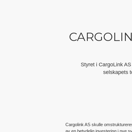
CARGOLIN
Styret i CargoLink AS
selskapets
Cargolink AS skulle omstruktureres 
av en betydelig investering i nye 