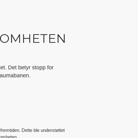
KSOMHETEN
t. Det betyr stopp for
Raumabanen.
 fremtiden. Dette ble understøttet
somheten.