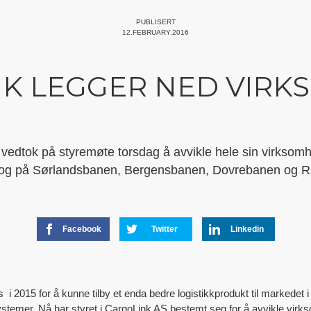
PUBLISERT
12.FEBRUARY.2016
K LEGGER NED VIR
 vedtok på styremøte torsdag å avvikle hele sin virksomhe
 tog på Sørlandsbanen, Bergensbanen, Dovrebanen og 
Facebook
Twitter
Linkedin
i 2015 for å kunne tilby et enda bedre logistikkprodukt til markedet i
systemer. Nå har styret i CargoLink AS bestemt seg for å avvikle virk