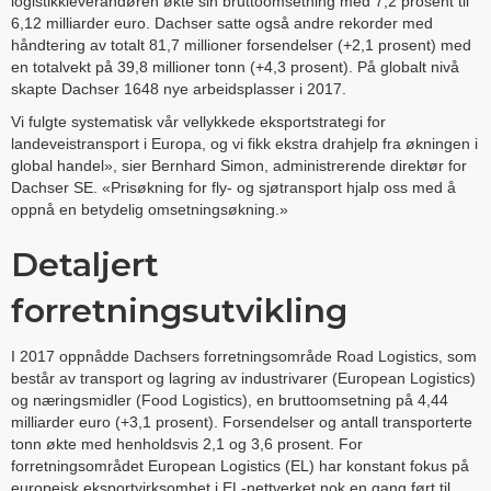
logistikkleverandøren økte sin bruttoomsetning med 7,2 prosent til
6,12 milliarder euro. Dachser satte også andre rekorder med
håndtering av totalt 81,7 millioner forsendelser (+2,1 prosent) med
en totalvekt på 39,8 millioner tonn (+4,3 prosent). På globalt nivå
skapte Dachser 1648 nye arbeidsplasser i 2017.
Vi fulgte systematisk vår vellykkede eksportstrategi for
landeveistransport i Europa, og vi fikk ekstra drahjelp fra økningen i
global handel», sier Bernhard Simon, administrerende direktør for
Dachser SE. «Prisøkning for fly- og sjøtransport hjalp oss med å
oppnå en betydelig omsetningsøkning.»
Detaljert
forretningsutvikling
I 2017 oppnådde Dachsers forretningsområde Road Logistics, som
består av transport og lagring av industrivarer (European Logistics)
og næringsmidler (Food Logistics), en bruttoomsetning på 4,44
milliarder euro (+3,1 prosent). Forsendelser og antall transporterte
tonn økte med henholdsvis 2,1 og 3,6 prosent. For
forretningsområdet European Logistics (EL) har konstant fokus på
europeisk eksportvirksomhet i EL-nettverket nok en gang ført til