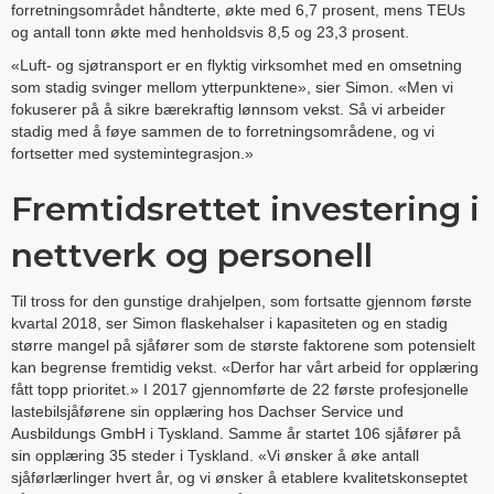
forretningsområdet håndterte, økte med 6,7 prosent, mens TEUs
og antall tonn økte med henholdsvis 8,5 og 23,3 prosent.
«Luft- og sjøtransport er en flyktig virksomhet med en omsetning
som stadig svinger mellom ytterpunktene», sier Simon. «Men vi
fokuserer på å sikre bærekraftig lønnsom vekst. Så vi arbeider
stadig med å føye sammen de to forretningsområdene, og vi
fortsetter med systemintegrasjon.»
Fremtidsrettet investering i
nettverk og personell
Til tross for den gunstige drahjelpen, som fortsatte gjennom første
kvartal 2018, ser Simon flaskehalser i kapasiteten og en stadig
større mangel på sjåfører som de største faktorene som potensielt
kan begrense fremtidig vekst. «Derfor har vårt arbeid for opplæring
fått topp prioritet.» I 2017 gjennomførte de 22 første profesjonelle
lastebilsjåførene sin opplæring hos Dachser Service und
Ausbildungs GmbH i Tyskland. Samme år startet 106 sjåfører på
sin opplæring 35 steder i Tyskland. «Vi ønsker å øke antall
sjåførlærlinger hvert år, og vi ønsker å etablere kvalitetskonseptet