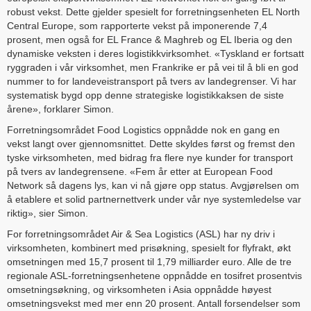
robust vekst. Dette gjelder spesielt for forretningsenheten EL North
Central Europe, som rapporterte vekst på imponerende 7,4
prosent, men også for EL France & Maghreb og EL Iberia og den
dynamiske veksten i deres logistikkvirksomhet. «Tyskland er fortsatt
ryggraden i vår virksomhet, men Frankrike er på vei til å bli en god
nummer to for landeveistransport på tvers av landegrenser. Vi har
systematisk bygd opp denne strategiske logistikkaksen de siste
årene», forklarer Simon.
Forretningsområdet Food Logistics oppnådde nok en gang en
vekst langt over gjennomsnittet. Dette skyldes først og fremst den
tyske virksomheten, med bidrag fra flere nye kunder for transport
på tvers av landegrensene. «Fem år etter at European Food
Network så dagens lys, kan vi nå gjøre opp status. Avgjørelsen om
å etablere et solid partnernettverk under vår nye systemledelse var
riktig», sier Simon.
For forretningsområdet Air & Sea Logistics (ASL) har ny driv i
virksomheten, kombinert med prisøkning, spesielt for flyfrakt, økt
omsetningen med 15,7 prosent til 1,79 milliarder euro. Alle de tre
regionale ASL-forretningsenhetene oppnådde en tosifret prosentvis
omsetningsøkning, og virksomheten i Asia oppnådde høyest
omsetningsvekst med mer enn 20 prosent. Antall forsendelser som