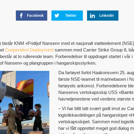
Facebook
Twitter
Linkedin
bistår KNM «Fridtjof Nansen» med et nasjonalt støtteelement (NSE)
get
Cooperative Deployment
sammen med Carrier Strike Group 8, båd
estår at to rullerende team. Forberedelser til oppdraget startet i vår
jof Nansen» og plangruppen i hangarskipsstyrken.
Da fartøyet forlot Haakonsvern 25. au
første NSE-teamet til marinebasen i No
fartøyets ankomst. Forberedelsene ble
Nansen»s vertskapsskip USS «Bainbri
havnetjenestene ved verdens største 
– Vi har blitt tatt svært godt imot av Ca
logistikkavdelingen på hangarskipet «
vertskapsskipet. Sammen med logistikk
har vi fått opprettet meget god dialog