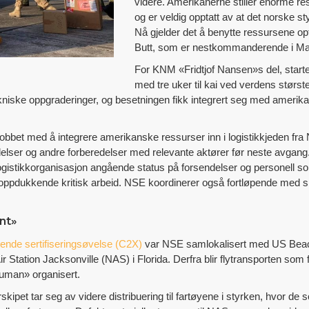
videre. Amerikanerne stiller enorme ress
og er veldig opptatt av at det norske sty
Nå gjelder det å benytte ressursene opti
Butt, som er nestkommanderende i Ma
For KNM «Fridtjof Nansen»s del, star
med tre uker til kai ved verdens største
kniske oppgraderinger, og besetningen fikk integrert seg med ameri
obbet med å integrere amerikanske ressurser inn i logistikkjeden fra 
delser og andre forberedelser med relevante aktører før neste avgang
ogistikkorganisasjon angående status på forsendelser og personell s
r oppdukkende kritisk arbeid. NSE koordinerer også fortløpende med 
nt»
ende sertifiseringsøvelse (C2X)
var NSE samlokalisert med US Bea
 Station Jacksonville (NAS) i Florida. Derfra blir flytransporten som fr
uman» organisert.
kipet tar seg av videre distribuering til fartøyene i styrken, hvor de s