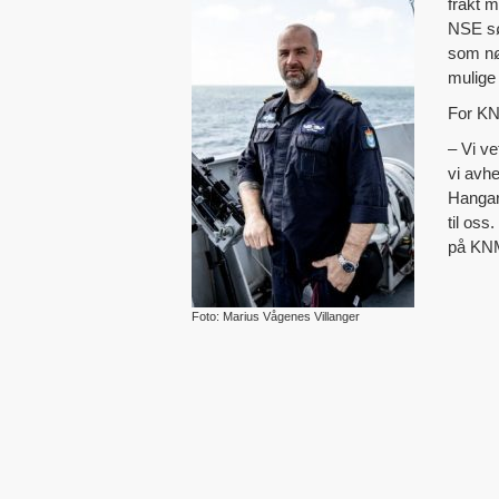
frakt m
NSE sø
som nø
mulige
For KN
– Vi ve
vi avhe
Hangars
til oss
på KNM
Foto: Marius Vågenes Villanger