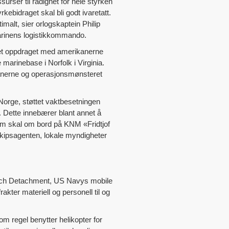
urser til rådighet for hele styrken
rkebidraget skal bli godt ivaretatt.
malt, sier orlogskaptein Philip
rinens logistikkommando.
tet oppdraget med amerikanerne
 marinebase i Norfolk i Virginia.
kanerne og operasjonsmønsteret
Norge, støttet vaktbesetningen
. Dette innebærer blant annet å
om skal om bord på KNM «Fridtjof
skipsagenten, lokale myndigheter
ch Detachment, US Navys mobile
akter materiell og personell til og
om regel benytter helikopter for