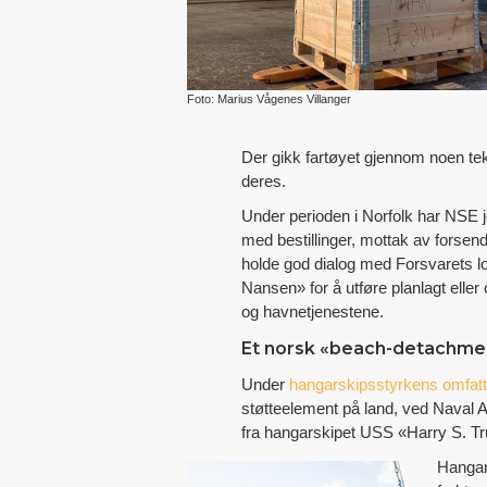
Foto: Marius Vågenes Villanger
Der gikk fartøyet gjennom noen te
deres.
Under perioden i Norfolk har NSE j
med bestillinger, mottak av forsen
holde god dialog med Forsvarets l
Nansen» for å utføre planlagt elle
og havnetjenestene.
Et norsk «beach-detachme
Under
hangarskipsstyrkens omfatt
støtteelement på land, ved Naval Air
fra hangarskipet USS «Harry S. Tr
Hangars