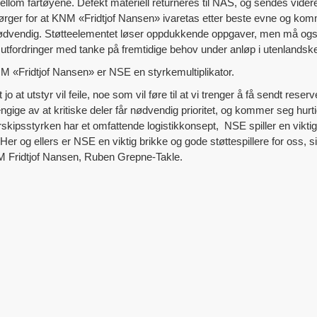
ellom fartøyene. Defekt materiell returneres til NAS, og sendes videre 
rger for at KNM «Fridtjof Nansen» ivaretas etter beste evne og kom
dvendig. Støtteelementet løser oppdukkende oppgaver, men må også
 utfordringer med tanke på fremtidige behov under anløp i utenlandsk
M «Fridtjof Nansen» er NSE en styrkemultiplikator.
t jo at utstyr vil feile, noe som vil føre til at vi trenger å få sendt rese
ngige av at kritiske deler får nødvendig prioritet, og kommer seg hurti
kipsstyrken har et omfattende logistikkonsept, NSE spiller en viktig rol
. Her og ellers er NSE en viktig brikke og gode støttespillere for oss
 Fridtjof Nansen, Ruben Grepne-Takle.