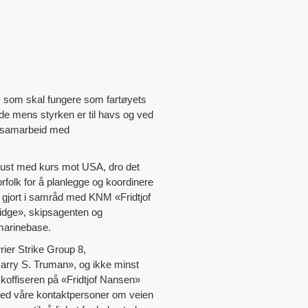
 som skal fungere som fartøyets
e mens styrken er til havs og ved
 i samarbeid med
gust med kurs mot USA, dro det
rfolk for å planlegge og koordinere
 gjort i samråd med KNM «Fridtjof
dge», skipsagenten og
marinebase.
rrier Strike Group 8,
Harry S. Truman», og ikke minst
offiseren på «Fridtjof Nansen»
 med våre kontaktpersoner om veien