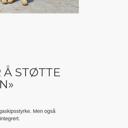
 Å STØTTE
N»
ngaskipsstyrke. Men også
ntegrert.