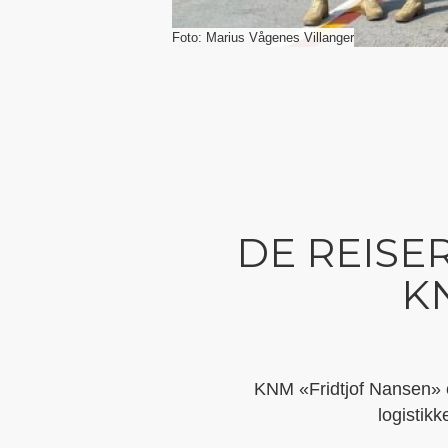
Foto: Marius Vågenes Villanger
DE REISE
K
KNM «Fridtjof Nansen» e
logistik