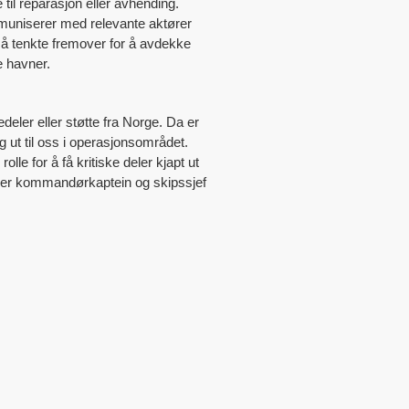
til reparasjon eller avhending.
muniserer med relevante aktører
 tenkte fremover for å avdekke
e havner.
rvedeler eller støtte fra Norge. Da er
g ut til oss i operasjonsområdet.
le for å få kritiske deler kjapt ut
, sier kommandørkaptein og skipssjef