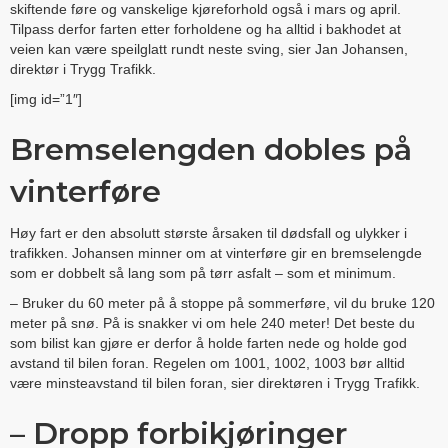
skiftende føre og vanskelige kjøreforhold også i mars og april.
Tilpass derfor farten etter forholdene og ha alltid i bakhodet at
veien kan være speilglatt rundt neste sving, sier Jan Johansen,
direktør i Trygg Trafikk.
[img id=”1″]
Bremselengden dobles på
vinterføre
Høy fart er den absolutt største årsaken til dødsfall og ulykker i
trafikken. Johansen minner om at vinterføre gir en bremselengde
som er dobbelt så lang som på tørr asfalt – som et minimum.
– Bruker du 60 meter på å stoppe på sommerføre, vil du bruke 120
meter på snø. På is snakker vi om hele 240 meter! Det beste du
som bilist kan gjøre er derfor å holde farten nede og holde god
avstand til bilen foran. Regelen om 1001, 1002, 1003 bør alltid
være minsteavstand til bilen foran, sier direktøren i Trygg Trafikk.
– Dropp forbikjøringer