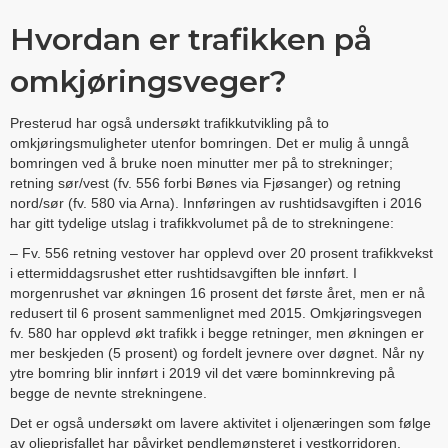
Hvordan er trafikken på
omkjøringsveger?
Presterud har også undersøkt trafikkutvikling på to
omkjøringsmuligheter utenfor bomringen. Det er mulig å unngå
bomringen ved å bruke noen minutter mer på to strekninger;
retning sør/vest (fv. 556 forbi Bønes via Fjøsanger) og retning
nord/sør (fv. 580 via Arna). Innføringen av rushtidsavgiften i 2016
har gitt tydelige utslag i trafikkvolumet på de to strekningene:
– Fv. 556 retning vestover har opplevd over 20 prosent trafikkvekst
i ettermiddagsrushet etter rushtidsavgiften ble innført. I
morgenrushet var økningen 16 prosent det første året, men er nå
redusert til 6 prosent sammenlignet med 2015. Omkjøringsvegen
fv. 580 har opplevd økt trafikk i begge retninger, men økningen er
mer beskjeden (5 prosent) og fordelt jevnere over døgnet. Når ny
ytre bomring blir innført i 2019 vil det være bominnkreving på
begge de nevnte strekningene.
Det er også undersøkt om lavere aktivitet i oljenæringen som følge
av oljeprisfallet har påvirket pendlemønsteret i vestkorridoren.