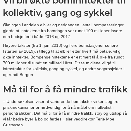
Vil bli økte bominntekter til
kollektiv, gang og sykkel
Økningen i andelen elbiler og nedgangen i antall bompasseringer
gjorde at inntektene fra bomringen var rundt 100 millioner lavere
enn budsjettert i både 2016 og 2017.
Høyere takster (fra 1. juni 2018) og flere bomstasjoner senere
(starten av 2019), i tillegg til at elbiler etter hvert må betale, vil gi
økte inntekter. Bompengeinntektene er estimert til å øke fra rundt
700 millioner til rundt en milliard i året. Disse midlene vil gå til
infrastruktur for kollektiv, gang og sykkel, og andre vegprosjekter i
og rundt Bergen
Må til for å få mindre trafikk
– Undersøkelsen viser at varierende bomtakster virker. Jeg tror
priskmekanismer er nødvendig for å nå målet om nullvekst i
persontrafikken. Det må til for å få mindre trafikk, støy og utslipp så
vi får bedre byer å bo og ferdes i, sier vegdirektør Terje Moe
Gustavsen.