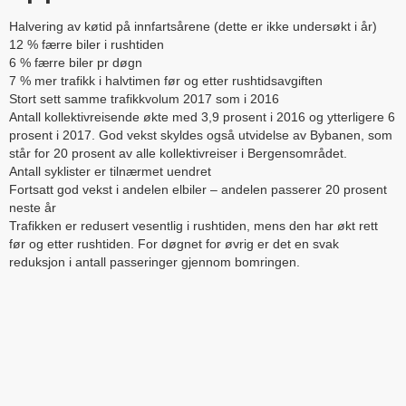
Halvering av køtid på innfartsårene (dette er ikke undersøkt i år)
12 % færre biler i rushtiden
6 % færre biler pr døgn
7 % mer trafikk i halvtimen før og etter rushtidsavgiften
Stort sett samme trafikkvolum 2017 som i 2016
Antall kollektivreisende økte med 3,9 prosent i 2016 og ytterligere 6
prosent i 2017. God vekst skyldes også utvidelse av Bybanen, som
står for 20 prosent av alle kollektivreiser i Bergensområdet.
Antall syklister er tilnærmet uendret
Fortsatt god vekst i andelen elbiler – andelen passerer 20 prosent
neste år
Trafikken er redusert vesentlig i rushtiden, mens den har økt rett
før og etter rushtiden. For døgnet for øvrig er det en svak
reduksjon i antall passeringer gjennom bomringen.