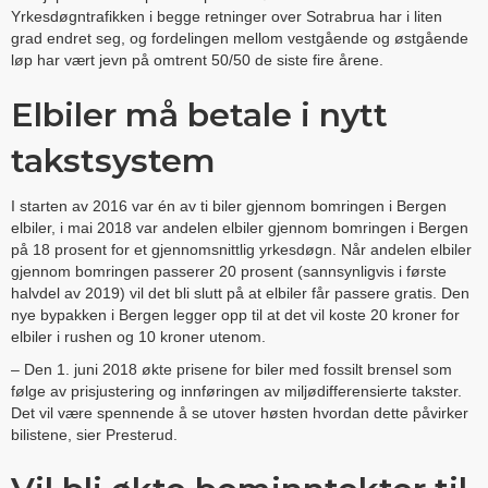
Yrkesdøgntrafikken i begge retninger over Sotrabrua har i liten
grad endret seg, og fordelingen mellom vestgående og østgående
løp har vært jevn på omtrent 50/50 de siste fire årene.
Elbiler må betale i nytt
takstsystem
I starten av 2016 var én av ti biler gjennom bomringen i Bergen
elbiler, i mai 2018 var andelen elbiler gjennom bomringen i Bergen
på 18 prosent for et gjennomsnittlig yrkesdøgn. Når andelen elbiler
gjennom bomringen passerer 20 prosent (sannsynligvis i første
halvdel av 2019) vil det bli slutt på at elbiler får passere gratis. Den
nye bypakken i Bergen legger opp til at det vil koste 20 kroner for
elbiler i rushen og 10 kroner utenom.
– Den 1. juni 2018 økte prisene for biler med fossilt brensel som
følge av prisjustering og innføringen av miljødifferensierte takster.
Det vil være spennende å se utover høsten hvordan dette påvirker
bilistene, sier Presterud.