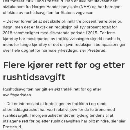
Det forteller Eirik Lund Presterud. Han er akkurat uteksaminert
siviløkonom fra Norges Handelshøyskole (NHH) og har beregnet
effekten av rushtidsavgiften for Statens vegvesen.
– Det var forventet at det skulle bli inntil tre prosent færre biler pr.
døgn, men det er faktisk en reduksjon på syv prosent totalt for
2018 sammenlignet med tilsvarende periode i 2015. For lette
kjøretøy har mesteparten av trafikkavvisningen skjedd i rushtida,
mens for tunge kjøretøy er det en jevn reduksjon i bompasseringer
over hele døgnet for normale yrkesdøgn, sier Presterud.
Flere kjører rett før og etter
rushtidsavgift
Rushtidsavgiften har gitt en økt trafikk rett før og etter
avgiftsperioden.
– Det er interessant at fordelingen av trafikken i og rundt
ettermiddagsrushet har vært relativt jevn for de to årene med
rushtidsavgift. I morgenrushet er det en tydelig tendens til at
utslagene rett før og etter rushtidsavgiften har blitt mindre, sier sier
Presterud.