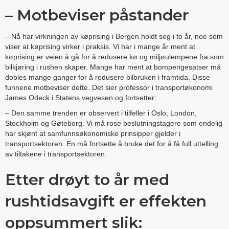
– Motbeviser påstander
– Nå har virkningen av køprising i Bergen holdt seg i to år, noe som
viser at køprising virker i praksis. Vi har i mange år ment at
køprising er veien å gå for å redusere kø og miljøulempene fra som
bilkjøring i rushen skaper. Mange har ment at bompengesatser må
dobles mange ganger for å redusere bilbruken i framtida. Disse
funnene motbeviser dette. Det sier professor i transportøkonomi
James Odeck i Statens vegvesen og fortsetter:
– Den samme trenden er observert i tilfeller i Oslo, London,
Stockholm og Gøteborg. Vi må rose beslutningstagere som endelig
har skjønt at samfunnsøkonomiske prinsipper gjelder i
transportsektoren. En må fortsette å bruke det for å få full uttelling
av tiltakene i transportsektoren.
Etter drøyt to år med
rushtidsavgift er effekten
oppsummert slik: