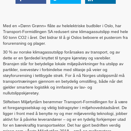
Med en «Dønn Grønn» flåte av helelektriske budbiler i Oslo, har
Transport-Formidlingen SA redusert sine klimagassutslipp med hele
50 tonn CO2 i året. Det bidrar til å gi Oslos beboere et pusterom fra
forurensning og plager.
30 % av norske klimagassutslipp forårsakes av transport, og av
dette er en fjerdedel knyttet til tyngre kjøretøy og varebiler.
Bransjen står for betydelige lokale miljøpåvirkninger fra utslipp av
partikler, svevestøv i forbindelse med slitasje på veier og
støyforurensing i tettbygde strøk. For å nå Norges utslippsmål må
transportnæringen gjennom en betydelig omstilling, både når det
gjelder smartere logistikk og innfasing av lav- og
nullutslippskjøretøy.
Stiftelsen Miljøfyrtårn berømmer Transport-Formidlingen for å være
et foregangsselskap og viktig bidragsyter i miljøhovedstadsåret. De
ligger i front med å benytte ny og mer miljøvennlig teknologi, jobber
aktivt for å påvirke leverandører – og er en tydelig forkjemper utad
for en bærekraftig transportsektor. Det har gjort bedriften verdig