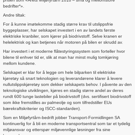
prisen som «Årets Miljøfyrtårn 2018 – små og mellomstore
bedrifter*».
Andre tiltak:
For å kunne imøtekomme stadig større krav til utslippsfrie
byggeplasser, har selskapet investert i en av landets første
elektriske kranbiler, som kjører på biodrivstoff. Selve kranen er
helelektrisk og kan betjenes når motoren på bilen er skrudd av.
Har investert i et moderne flåtestyringssystem som forteller hvor
bilene til enhver tid er, slik at man har minst mulig tomkjøring
mellom kundene.
Selskapet er klar for å legge om hele bilparken til elektriske
kjøretøy så snart teknologien og leverandørene klarer å levere
nullutslippskjøretøy som dekker selskapets behov. I påvente av den
teknologiske utviklingen, kjøres en stadig større andel av deres
rundt 600 tunge lastebiler på biodrivstoff (dvs. sertifisert biodrivstoff
som ikke fremstilles av palmeolje og som tilfredstiller EUs
bærekraftskriterier og ISCC-standarden).
Som en Miljøfyrtårn-bedrift jobber Transport-Formidlingen SA
kontinuerlig for å bli en moderne transportsentral som tar et tydelig
miljøansvar og etterspør miljøvennlige løsninger fra sine