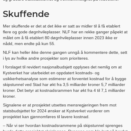
Skuffende
Mer skuffende er det at det ikke er satt av midler til å få etablert
flere og gode døgnhvileplasser. NLF har en rekke ganger påpekt at
målet om å få etablert 80 døgnhvileplasser innen 2023 ikke er
nådd, men endte på kun 55.
NLF kan heller ikke denne gangen unngå å kommentere dette, sett
i lys av hvilke andre prosjekter som prioriteres.
I forslaget til revidert nasjonalbudsjett opplyses det nemlig om at
Kystverket har utarbeidet en oppdatert kostnads- og
usikkerhetsanalyse som estimerer at forventet kostnad for å bygge
skipstunnel ved Stad har økt fra 3,5 milliarder kroner 5,7 milliarder
kroner. Det betyr at kostnadsrammen har økt fra 4 til 7,1 milliarder
kroner.
Signalene er at prosjektet utsettes mens
regjeringen frem mot
statsbudsjettet for 2024 ønsker at Kystverket vurderer om
prosjektet kan gjennomføres til lavere kostnad.
– Når vi ser hvordan kostnadsrammene på skipstunnel sprenges