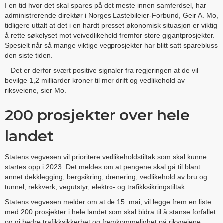
I en tid hvor det skal spares på det meste innen samferdsel, har
administrerende direktør i Norges Lastebileier-Forbund, Geir A. Mo,
tidligere uttalt at det i en hardt presset økonomisk situasjon er
viktig
å rette søkelyset mot
veivedlikehold fremfor store gigantprosjekter.
Spesielt når så mange viktige vegprosjekter har blitt satt sparebluss
den siste tiden.
– Det er derfor svært positive signaler fra regjeringen at de vil
bevilge 1,2 milliarder kroner til mer drift og vedlikehold av
riksveiene, sier Mo.
200 prosjekter over hele
landet
Statens vegvesen vil prioritere vedlikeholdstiltak som skal kunne
startes opp i 2023. Det meldes om at pengene skal gå til blant
annet dekklegging, bergsikring, drenering, vedlikehold av bru og
tunnel, rekkverk, vegutstyr, elektro- og trafikksikringstiltak.
Statens vegvesen melder om at de 15. mai, vil legge frem en liste
med 200 prosjekter i hele landet som skal bidra til å stanse forfallet
og gi bedre trafikksikkerhet og fremkommelighet på riksveiene.