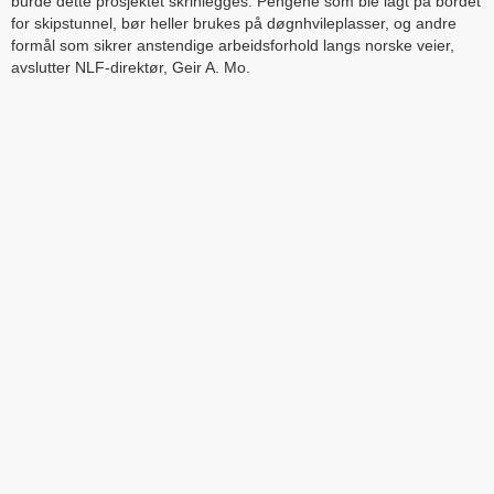
burde dette prosjektet skrinlegges. Pengene som ble lagt på bordet
for skipstunnel, bør heller brukes på døgnhvileplasser, og andre
formål som sikrer anstendige arbeidsforhold langs norske veier,
avslutter NLF-direktør, Geir A. Mo.