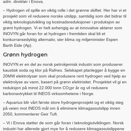
adm. direktør i Enova.
– Hydrogen vil spille en viktig rolle i det grønne skiftet. Her har vi et
prosjekt som vil redusere norske utslipp, samtidig som det bidrar til
viktig teknologiutvikling og kostnadsreduksjoner i produksjon av
grønt hydrogen. Vi er helt avhengig av at innovative aktører som
INOVYN går foran for at hydrogen i fremtiden skal bli et
konkurransedyktig alternativ, sier klima og miljøminister Espen
Barth Eide (Ap).
Grønn hydrogen
INOVYN er en del av norsk petrokjemisk industri som produserer
kaustisk soda og klor på Rafnes. Selskapet planlegger å bygge en
20MW elektrolysør som skal produsere rent hydrogen ved hjelp av
elektrolyse av vann, basert på grønn elektrisitet. Prosjektet vil gi en
reduksjon på minst 22.000 tonn CO
pr år og vil redusere
2
karbonavtrykket til INEOS virksomhetene i Norge.
– Aquarius blir vårt første store hydrogenprosjekt og et viktig steg
på veien mot INEOS mål om å eliminere klimagassutslipp innen
2050, kommenterer Geir Tuft.
– Vi i Enova støtter de som går foran i teknologiutviklingen. Norsk
industri har allerede gjort mye for å redusere klimagassutslippene