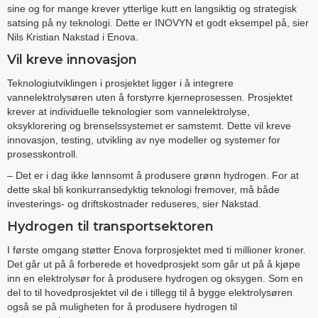
sine og for mange krever ytterlige kutt en langsiktig og strategisk
satsing på ny teknologi. Dette er INOVYN et godt eksempel på, sier
Nils Kristian Nakstad i Enova.
Vil kreve innovasjon
Teknologiutviklingen i prosjektet ligger i å integrere
vannelektrolysøren uten å forstyrre kjerneprosessen. Prosjektet
krever at individuelle teknologier som vannelektrolyse,
oksyklorering og brenselssystemet er samstemt. Dette vil kreve
innovasjon, testing, utvikling av nye modeller og systemer for
prosesskontroll.
– Det er i dag ikke lønnsomt å produsere grønn hydrogen. For at
dette skal bli konkurransedyktig teknologi fremover, må både
investerings- og driftskostnader reduseres, sier Nakstad.
Hydrogen til transportsektoren
I første omgang støtter Enova forprosjektet med ti millioner kroner.
Det går ut på å forberede et hovedprosjekt som går ut på å kjøpe
inn en elektrolysør for å produsere hydrogen og oksygen. Som en
del to til hovedprosjektet vil de i tillegg til å bygge elektrolysøren
også se på muligheten for å produsere hydrogen til