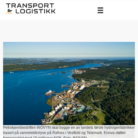
Petrokjemibedriften INOVYN skal bygge en av landets første hydrogenfabrikker
basert på vannelektrolyse på Rafnes i Vestfold og Telemark. Enova støtter
forprosjektet med 10 millioner NOK. Foto: INOVYN