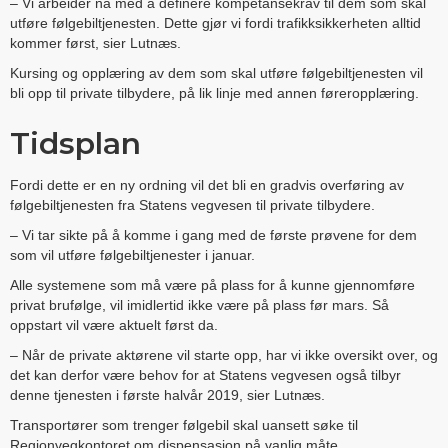
– Vi arbeider nå med å definere kompetansekrav til dem som skal
utføre følgebiltjenesten. Dette gjør vi fordi trafikksikkerheten alltid
kommer først, sier Lutnæs.
Kursing og opplæring av dem som skal utføre følgebiltjenesten vil
bli opp til private tilbydere, på lik linje med annen føreropplæring.
Tidsplan
Fordi dette er en ny ordning vil det bli en gradvis overføring av
følgebiltjenesten fra Statens vegvesen til private tilbydere.
– Vi tar sikte på å komme i gang med de første prøvene for dem
som vil utføre følgebiltjenester i januar.
Alle systemene som må være på plass for å kunne gjennomføre
privat brufølge, vil imidlertid ikke være på plass før mars. Så
oppstart vil være aktuelt først da.
– Når de private aktørene vil starte opp, har vi ikke oversikt over, og
det kan derfor være behov for at Statens vegvesen også tilbyr
denne tjenesten i første halvår 2019, sier Lutnæs.
Transportører som trenger følgebil skal uansett søke til
Regionvegkontoret om dispensasjon på vanlig måte.