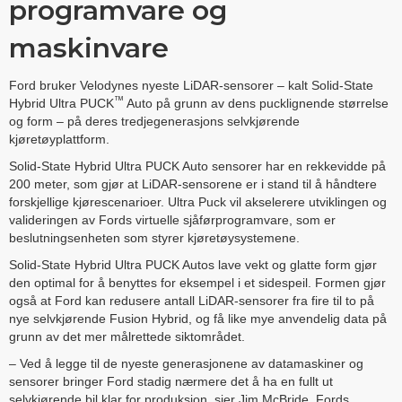
programvare og
maskinvare
Ford bruker Velodynes nyeste LiDAR-sensorer – kalt Solid-State
™
Hybrid Ultra PUCK
Auto på grunn av dens pucklignende størrelse
og form – på deres tredjegenerasjons selvkjørende
kjøretøyplattform.
Solid-State Hybrid Ultra PUCK Auto sensorer har en rekkevidde på
200 meter, som gjør at LiDAR-sensorene er i stand til å håndtere
forskjellige kjørescenarioer. Ultra Puck vil akselerere utviklingen og
valideringen av Fords virtuelle sjåførprogramvare, som er
beslutningsenheten som styrer kjøretøysystemene.
Solid-State Hybrid Ultra PUCK Autos lave vekt og glatte form gjør
den optimal for å benyttes for eksempel i et sidespeil. Formen gjør
også at Ford kan redusere antall LiDAR-sensorer fra fire til to på
nye selvkjørende Fusion Hybrid, og få like mye anvendelig data på
grunn av det mer målrettede siktområdet.
– Ved å legge til de nyeste generasjonene av datamaskiner og
sensorer bringer Ford stadig nærmere det å ha en fullt ut
selvkjørende bil klar for produksjon, sier Jim McBride, Fords