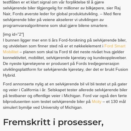
testflåten er et klart signal om vår forpliktelse til å gjøre
selvkjørende biler tilgjengelig for millioner av bilkjøpere, sier Raj
Nair, Fords øverste leder for global produktutvikling. – Med flere
selvkjørende biler på veiene akselerer vi utviklingen av
programvarealgoritmene som skal gjøre bilene smartere.
[img id=”2″]
I bunnen ligger mer enn ti års Ford-forskning på selvkjørende biler,
og utvidelsen som finner sted nå er et nøkkelelement i
Ford Smart
Mobilitet
– planen som skal ta Ford til det neste nivået hva gjelder
konnektivitet, mobilitet, selvkjørende kjøretøy og kundeopplevelser.
De nyeste kjøretøyene er produsert på Fords tredjegenerasjon
utviklingsplattform for selvkjørende kjøretøy, der det er brukt Fusion
Hybrid.
Ford annonserte nylig at en selvkjørende bil vil bli testet ut på gater
og veier i California i år. Selskapet tester allerede selvkjørende biler
på testbaner og offentlige veier i Michigan. Ford var også den førte
bilprodusenten som testet selvkjørende biler på
Mcity
– et 130 mål
simulert bymiljø ved University of Michigan.
Fremskritt i prosesser,