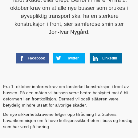
hardt skadet eller drept. Derfor innfører vi fra 1.
oktober krav om at alle nye busser som brukes i
løyvepliktig transport skal ha en sterkere
konstruksjon i front, sier samferdselsminister
Jon-Ivar Nygård.
Facebook
Twitter
Linkedin
Fra 1. oktober innføres krav om forsterket konstruksjon i front av
bussen. På den måten vil bussen være bedre beskyttet mot å bli
deformert i en frontkollisjon. Dermed vil også sjåføren være
betydelig mindre utsatt for alvorlige skader.
De nye sikkerhetskravene følger opp tilrådning fra Statens
havarikommisjon om å heve kollisjonssikkerheten i buss og forslag
som har vært på høring.