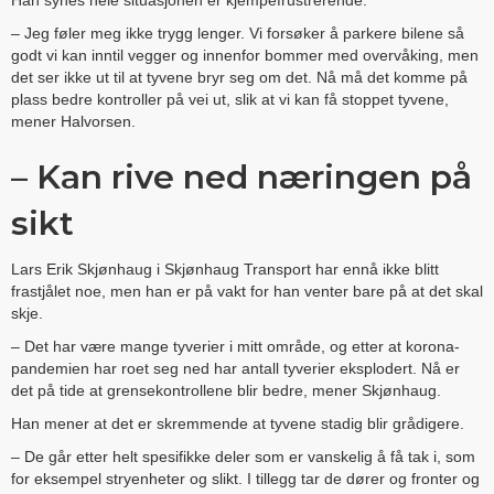
Han synes hele situasjonen er kjempefrustrerende.
– Jeg føler meg ikke trygg lenger. Vi forsøker å parkere bilene så
godt vi kan inntil vegger og innenfor bommer med overvåking, men
det ser ikke ut til at tyvene bryr seg om det. Nå må det komme på
plass bedre kontroller på vei ut, slik at vi kan få stoppet tyvene,
mener Halvorsen.
– Kan rive ned næringen på
sikt
Lars Erik Skjønhaug i Skjønhaug Transport har ennå ikke blitt
frastjålet noe, men han er på vakt for han venter bare på at det skal
skje.
– Det har være mange tyverier i mitt område, og etter at korona-
pandemien har roet seg ned har antall tyverier eksplodert. Nå er
det på tide at grensekontrollene blir bedre, mener Skjønhaug.
Han mener at det er skremmende at tyvene stadig blir grådigere.
– De går etter helt spesifikke deler som er vanskelig å få tak i, som
for eksempel stryenheter og slikt. I tillegg tar de dører og fronter og