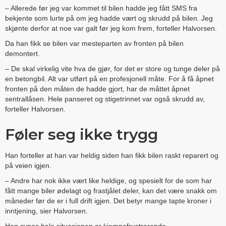
– Allerede før jeg var kommet til bilen hadde jeg fått SMS fra
bekjente som lurte på om jeg hadde vært og skrudd på bilen. Jeg
skjønte derfor at noe var galt før jeg kom frem, forteller Halvorsen.
Da han fikk se bilen var mesteparten av fronten på bilen
demontert.
– De skal virkelig vite hva de gjør, for det er store og tunge deler på
en betongbil. Alt var utført på en profesjonell måte. For å få åpnet
fronten på den måten de hadde gjort, har de måttet åpnet
sentrallåsen. Hele panseret og stigetrinnet var også skrudd av,
forteller Halvorsen.
Føler seg ikke trygg
Han forteller at han var heldig siden han fikk bilen raskt reparert og
på veien igjen.
– Andre har nok ikke vært like heldige, og spesielt for de som har
fått mange biler ødelagt og frastjålet deler, kan det være snakk om
måneder før de er i full drift igjen. Det betyr mange tapte kroner i
inntjening, sier Halvorsen.