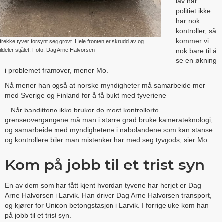
lav når
politiet ikke
har nok
kontroller, så
kommer vi
frekke tyver forsynt seg grovt. Hele fronten er skrudd av og
nok bare til å
bildeler stjålet. Foto: Dag Arne Halvorsen
se en økning
i problemet framover, mener Mo.
Nå mener han også at norske myndigheter må samarbeide mer
med Sverige og Finland for å få bukt med tyveriene.
– Når bandittene ikke bruker de mest kontrollerte
grenseovergangene må man i større grad bruke kamerateknologi,
og samarbeide med myndighetene i nabolandene som kan stanse
og kontrollere biler man mistenker har med seg tyvgods, sier Mo.
Kom på jobb til et trist syn
En av dem som har fått kjent hvordan tyvene har herjet er Dag
Arne Halvorsen i Larvik. Han driver Dag Arne Halvorsen transport,
og kjører for Unicon betongstasjon i Larvik. I forrige uke kom han
på jobb til et trist syn.