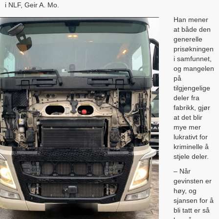
i NLF, Geir A. Mo.
Han mener
at både den
generelle
prisøkningen
i samfunnet,
og mangelen
på
tilgjengelige
deler fra
fabrikk, gjør
at det blir
mye mer
lukrativt for
kriminelle å
stjele deler.
– Når
gevinsten er
høy, og
sjansen for å
bli tatt er så