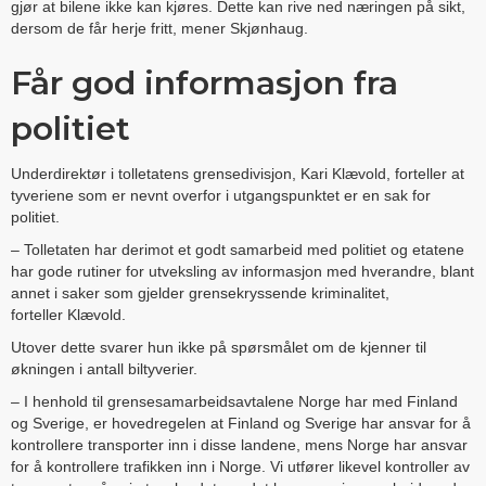
gjør at bilene ikke kan kjøres. Dette kan rive ned næringen på sikt,
dersom de får herje fritt, mener Skjønhaug.
Får god informasjon fra
politiet
Underdirektør i tolletatens grensedivisjon, Kari Klævold, forteller at
tyveriene som er nevnt overfor
i utgangspunktet er en sak for
politiet.
– Tolletaten har derimot et godt samarbeid med politiet og etatene
har gode rutiner for utveksling av informasjon med hverandre, blant
annet i saker som gjelder grensekryssende kriminalitet,
forteller Klævold.
Utover dette svarer hun ikke på spørsmålet om de kjenner til
økningen i antall biltyverier.
– I henhold til grensesamarbeidsavtalene Norge har med Finland
og Sverige, er hovedregelen at Finland og Sverige har ansvar for å
kontrollere transporter inn i disse landene, mens Norge har ansvar
for å kontrollere trafikken inn i Norge. Vi utfører likevel kontroller av