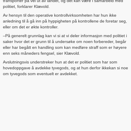
transporter på vei ut av landet, og det kan være i samarbeid med
politiet, forklarer Klævold.
Av hensyn til den operative kontrollvirksomheten har hun ikke
anledning til å gå inn på hyppigheten på kontrollene de foretar seg,
eller om det er økte kontroller.
–På generelt grunnlag kan vi si at vi deler informasjon med politiet i
saker hvor det er grunn til å undersøke om noen forbereder, begår
eller har begått en handling som kan medføre straff som er høyere
enn seks måneders fengsel, sier Klævold.
Avslutningsvis understreker hun at det er politiet som har som
hovedoppgave å avdekke tyvegods, og at hun derfor ikkekan si noe
om tyvegods som eventuelt er avdekket.