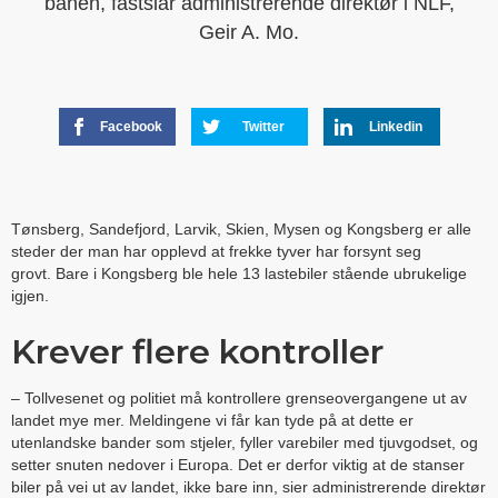
banen, fastslår administrerende direktør i NLF,
Geir A. Mo.
Facebook
Twitter
Linkedin
Tønsberg, Sandefjord, Larvik, Skien, Mysen og Kongsberg er alle
steder der man har opplevd at frekke tyver har forsynt seg
grovt. Bare i
Kongsberg ble hele 13 lastebiler stående ubrukelige
igjen.
Krever flere kontroller
– Tollvesenet og politiet må kontrollere grenseovergangene ut av
landet mye mer. Meldingene vi får kan tyde på at dette er
utenlandske bander som stjeler, fyller varebiler med tjuvgodset, og
setter snuten nedover i Europa. Det er derfor viktig at de stanser
biler på vei ut av landet, ikke bare inn, sier administrerende direktør