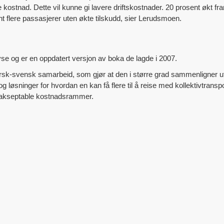
kostnad. Dette vil kunne gi lavere driftskostnader. 20 prosent økt f
nt flere passasjerer uten økte tilskudd, sier Lerudsmoen.
se og er en oppdatert versjon av boka de lagde i 2007.
rsk-svensk samarbeid, som gjør at den i større grad sammenligner utf
 løsninger for hvordan en kan få flere til å reise med kollektivtrans
 akseptable kostnadsrammer.