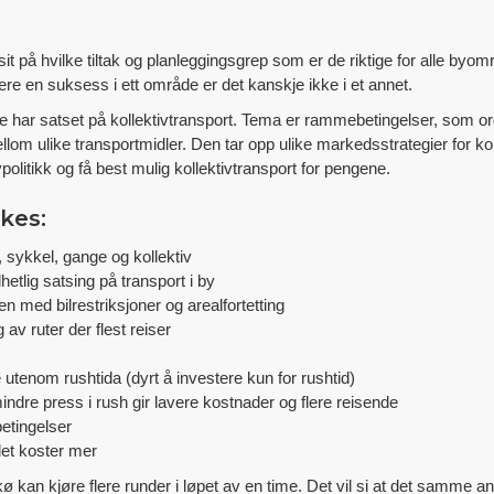
asit på hvilke tiltak og planleggingsgrep som er de riktige for alle byo
re en suksess i ett område er det kanskje ikke i et annet.
 de har satset på kollektivtransport. Tema er rammebetingelser, som or
llom ulike transportmidler. Den tar opp ulike markedsstrategier for k
litikk og få best mulig kollektivtransport for pengene.
kkes:
, sykkel, gange og kollektiv
hetlig satsing på transport i by
n med bilrestriksjoner og arealfortetting
ng av ruter der flest reiser
se utenom rushtida (dyrt å investere kun for rushtid)
mindre press i rush gir lavere kostnader og flere reisende
etingelser
 det koster mer
ø kan kjøre flere runder i løpet av en time. Det vil si at det samme ant