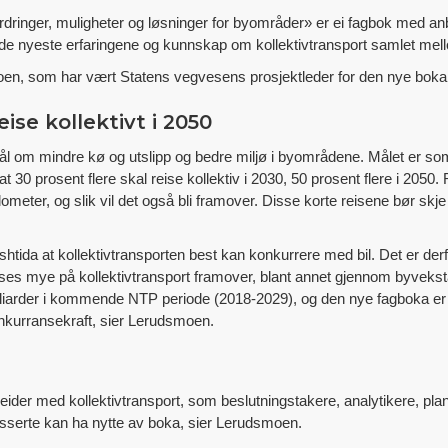
rdringer, muligheter og løsninger for byområder» er ei fagbok med a
er de nyeste erfaringene og kunnskap om kollektivtransport samlet mel
oen, som har vært Statens vegvesens prosjektleder for den nye boka
ise kollektivt i 2050
mål om mindre kø og utslipp og bedre miljø i byområdene. Målet er som
at 30 prosent flere skal reise kollektiv i 2030, 50 prosent flere i 2050
ometer, og slik vil det også bli framover. Disse korte reisene bør skje
shtida at kollektivtransporten best kan konkurrere med bil. Det er derfor
atses mye på kollektivtransport framover, blant annet gjennom byvek
iarder i kommende NTP periode (2018-2029), og den nye fagboka er e
onkurransekraft, sier Lerudsmoen.
beider med kollektivtransport, som beslutningstakere, analytikere, pl
esserte kan ha nytte av boka, sier Lerudsmoen.