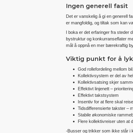
Ingen generell fasit
Det er vanskelig å gi en generell f
er mangfoldig, og tiltak som kan væ
I boka er det erfaringer fra steder
bystruktur og konkurranseflater me
mål å oppnå en mer bærekraftig bypo
Viktig punkt for å ly
God rollefordeling mellom bil
Kollektivsystem er del av hel
Kollektivsatsing skjer samme
Effektivt linjenett – prioriteri
Effektivt takstsystem
Insentiv for at flere skal rei
Tidsdifferensierte takster – 
Stabile økonomiske rammeb
Flere kollektivreiser uten at
-Busser og trikker som ikke står i k