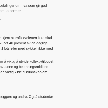
nbefalinger om hva som gir god
lom to permer.
.
 kjent at trafikkveksten ikke skal
. Rundt 40 prosent av de daglige
 til fots eller med sykkel, ikke med
 å viktig å utvide kollektivtilbudet
stavtalene og belønningsmidlene
n viktig kilde til kunnskap om
anleggere og andre. Også studenter