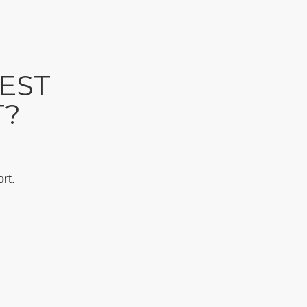
EST
T?
rt.