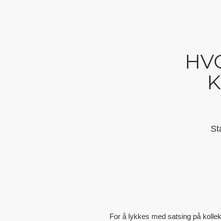
HV
K
St
For å lykkes med satsing på kollek