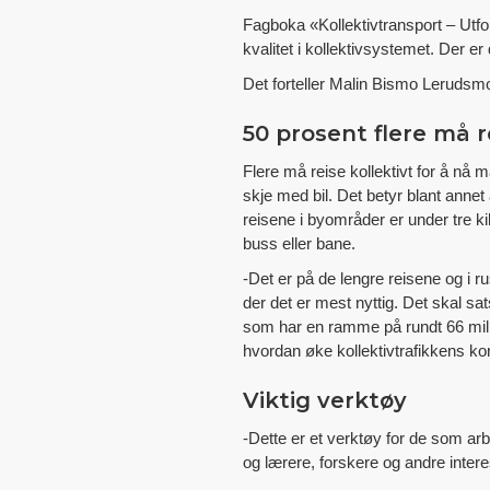
Fagboka «Kollektivtransport – Utfo
kvalitet i kollektivsystemet. Der 
Det forteller Malin Bismo Lerudsm
50 prosent flere må re
Flere må reise kollektivt for å nå 
skje med bil. Det betyr blant annet 
reisene i byområder er under tre kil
buss eller bane.
-Det er på de lengre reisene og i ru
der det er mest nyttig. Det skal s
som har en ramme på rundt 66 mill
hvordan øke kollektivtrafikkens k
Viktig verktøy
-Dette er et verktøy for de som ar
og lærere, forskere og andre inter