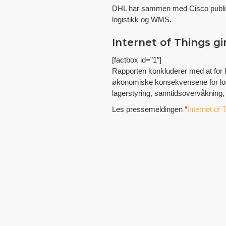
DHL har sammen med Cisco publiser
logistikk og WMS.
Internet of Things gi
[factbox id=”1″]
Rapporten konkluderer med at for Io
økonomiske konsekvensene for logis
lagerstyring, sanntidsovervåkning, o
Les pressemeldingen “
Internet of 