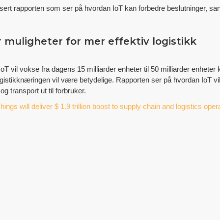
t rapporten som ser på hvordan IoT kan forbedre beslutninger, san
r muligheter for mer effektiv logistikk
T vil vokse fra dagens 15 milliarder enheter til 50 milliarder enheter 
tikknæringen vil være betydelige. Rapporten ser på hvordan IoT vil 
g transport ut til forbruker.
Things will deliver $ 1.9 trillion boost to supply chain and logistics oper