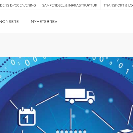
IDENS BYGGENÆRING
SAMFERDSEL & INFRASTRUKTUR
TRANSPORT & LO
NONSERE
NYHETSBREV