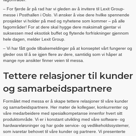
– For fjerde år på rad har vi gleden av å invitere til Lexit Group-
messe i Posthallen i Oslo. Vi ønsker å vise dere hvilke spennende
prosjekter vi holder på med og nyhetene som kommer – på alle
fagområder! For at dere skal hygge dere maksimalt gjentar vi
suksessen med eksotisk buffet og flytende forfriskninger gjennom
hele dagen, melder Lexit Group.
– Vi har fått gode tilbakemeldinger på at konseptet vårt fungerer og
gleder oss til å se igjen flere av dere, samtidig som vi håper at
mange nye ansikter finner veien til messa.
Tettere relasjoner til kunder
og samarbeidspartnere
Formålet med messa er å skape tettere relasjoner til våre kunder
og samarbeidspartnere. Her møter de kollegaer, konkurrenter og
våre medarbeidere med spesialkompetanse innenfor hvert sitt
produktområde. Vi er i konstant utvikling med våre software- og
hardwareløsninger og har gode service- og vedlikeholdssystemer,
som ivaretar behovet til våre kunder og partnere. Vi presenterte