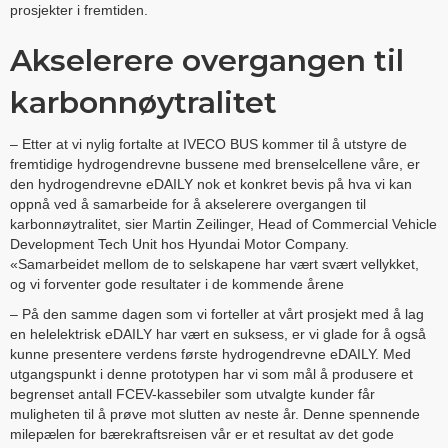
prosjekter i fremtiden.
Akselerere overgangen til
karbonnøytralitet
– Etter at vi nylig fortalte at IVECO BUS kommer til å utstyre de
fremtidige hydrogendrevne bussene med brenselcellene våre, er
den hydrogendrevne eDAILY nok et konkret bevis på hva vi kan
oppnå ved å samarbeide for å akselerere overgangen til
karbonnøytralitet, sier Martin Zeilinger, Head of Commercial Vehicle
Development Tech Unit hos Hyundai Motor Company.
«Samarbeidet mellom de to selskapene har vært svært vellykket,
og vi forventer gode resultater i de kommende årene
– På den samme dagen som vi forteller at vårt prosjekt med å lag
en helelektrisk eDAILY har vært en suksess, er vi glade for å også
kunne presentere verdens første hydrogendrevne eDAILY. Med
utgangspunkt i denne prototypen har vi som mål å produsere et
begrenset antall FCEV-kassebiler som utvalgte kunder får
muligheten til å prøve mot slutten av neste år. Denne spennende
milepælen for bærekraftsreisen vår er et resultat av det gode