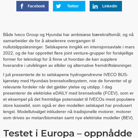
Facebook
Twitter
Linkedin
Både Iveco Group og Hyundai har ambisiøse bærekraftsmål, og nå
samarbeider de for å akselerere overgangen til
nullutslippsløsninger. Selskapene inngikk en intensjonsavtale i mars
2022, og de har opprettet flere joint venture-grupper for forskjellige
former for teknologi for å finne ut hvordan de kan supplere
hverandre i utviklingen av elbiler og alternative fremdriftsløsninger.
I juli presenterte de to selskapene hydrogendrevne IVECO BUS-
kjøretøy med Hyundais brenselcellesystem, noe de forventer vil gi
relevante fordeler når det gjelder ytelse og utslipp. I dag
presenterer de elektriske eDAILY med brenselcelle (FCEV), som er
et eksempel på det fremtidige potensialet til IVECOs mest populære
store kassebil, som også er den modellen selskapet har produsert
lengst. Modellutvalget inkluderer nå tradisjonelle motorer, motorer
som drives av metan/biometan samt nye elektriske modeller (BEV).
Testet i Europa – oppnådde