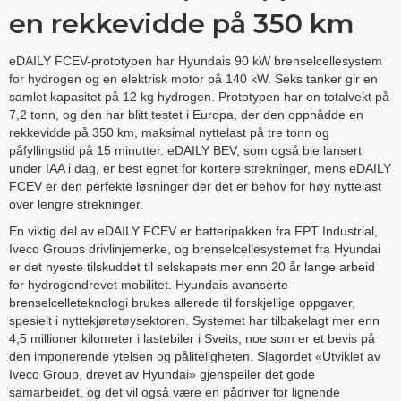
en rekkevidde på 350 km
eDAILY FCEV-prototypen har Hyundais 90 kW brenselcellesystem
for hydrogen og en elektrisk motor på 140 kW. Seks tanker gir en
samlet kapasitet på 12 kg hydrogen. Prototypen har en totalvekt på
7,2 tonn, og den har blitt testet i Europa, der den oppnådde en
rekkevidde på 350 km, maksimal nyttelast på tre tonn og
påfyllingstid på 15 minutter. eDAILY BEV, som også ble lansert
under IAA i dag, er best egnet for kortere strekninger, mens eDAILY
FCEV er den perfekte løsninger der det er behov for høy nyttelast
over lengre strekninger.
En viktig del av eDAILY FCEV er batteripakken fra FPT Industrial,
Iveco Groups drivlinjemerke, og brenselcellesystemet fra Hyundai
er det nyeste tilskuddet til selskapets mer enn 20 år lange arbeid
for hydrogendrevet mobilitet. Hyundais avanserte
brenselcelleteknologi brukes allerede til forskjellige oppgaver,
spesielt i nyttekjøretøysektoren. Systemet har tilbakelagt mer enn
4,5 millioner kilometer i lastebiler i Sveits, noe som er et bevis på
den imponerende ytelsen og påliteligheten. Slagordet «Utviklet av
Iveco Group, drevet av Hyundai» gjenspeiler det gode
samarbeidet, og det vil også være en pådriver for lignende