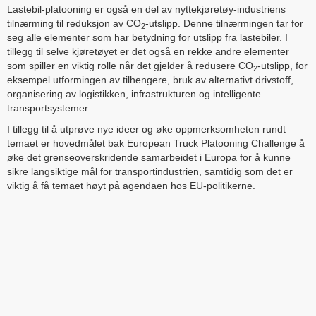
Lastebil-platooning er også en del av nyttekjøretøy-industriens
tilnærming til reduksjon av CO
-utslipp. Denne tilnærmingen tar for
2
seg alle elementer som har betydning for utslipp fra lastebiler. I
tillegg til selve kjøretøyet er det også en rekke andre elementer
som spiller en viktig rolle når det gjelder å redusere CO
-utslipp, for
2
eksempel utformingen av tilhengere, bruk av alternativt drivstoff,
organisering av logistikken, infrastrukturen og intelligente
transportsystemer.
I tillegg til å utprøve nye ideer og øke oppmerksomheten rundt
temaet er hovedmålet bak European Truck Platooning Challenge å
øke det grenseoverskridende samarbeidet i Europa for å kunne
sikre langsiktige mål for transportindustrien, samtidig som det er
viktig å få temaet høyt på agendaen hos EU-politikerne.