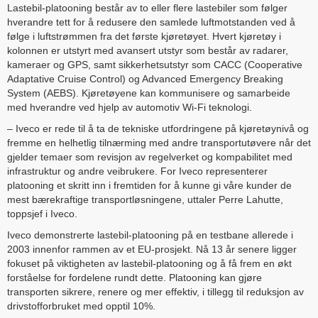
Lastebil-platooning består av to eller flere lastebiler som følger
hverandre tett for å redusere den samlede luftmotstanden ved å
følge i luftstrømmen fra det første kjøretøyet. Hvert kjøretøy i
kolonnen er utstyrt med avansert utstyr som består av radarer,
kameraer og GPS, samt sikkerhetsutstyr som CACC (Cooperative
Adaptative Cruise Control) og Advanced Emergency Breaking
System (AEBS). Kjøretøyene kan kommunisere og samarbeide
med hverandre ved hjelp av automotiv Wi-Fi teknologi.
– Iveco er rede til å ta de tekniske utfordringene på kjøretøynivå og
fremme en helhetlig tilnærming med andre transportutøvere når det
gjelder temaer som revisjon av regelverket og kompabilitet med
infrastruktur og andre veibrukere. For Iveco representerer
platooning et skritt inn i fremtiden for å kunne gi våre kunder de
mest bærekraftige transportløsningene, uttaler Perre Lahutte,
toppsjef i Iveco.
Iveco demonstrerte lastebil-platooning på en testbane allerede i
2003 innenfor rammen av et EU-prosjekt. Nå 13 år senere ligger
fokuset på viktigheten av lastebil-platooning og å få frem en økt
forståelse for fordelene rundt dette. Platooning kan gjøre
transporten sikrere, renere og mer effektiv, i tillegg til reduksjon av
drivstofforbruket med opptil 10%.