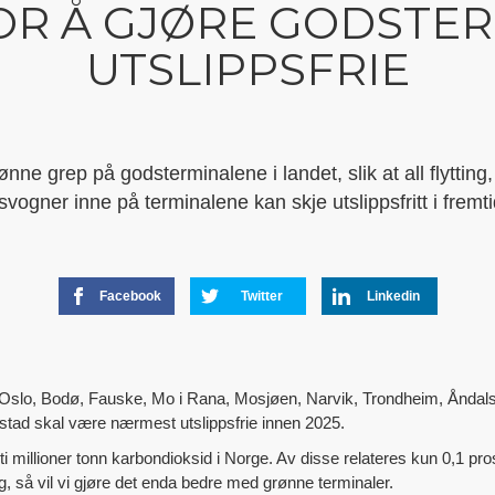
OR Å GJØRE GODSTE
UTSLIPPSFRIE
e grep på godsterminalene i landet, slik at all flytting,
vogner inne på terminalene kan skje utslippsfritt i fremt
Facebook
Twitter
Linkedin
e i Oslo, Bodø, Fauske, Mo i Rana, Mosjøen, Narvik, Trondheim, Ånda
tad skal være nærmest utslippsfrie innen 2025.
ti millioner tonn karbondioksid i Norge. Av disse relateres kun 0,1 pro
g, så vil vi gjøre det enda bedre med grønne terminaler.