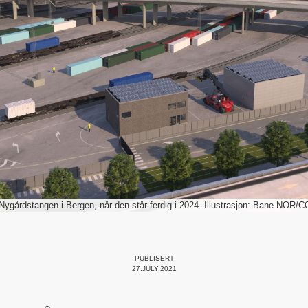
å Nygårdstangen i Bergen, når den står ferdig i 2024. Illustrasjon: Bane NOR/
PUBLISERT
27.JULY.2021