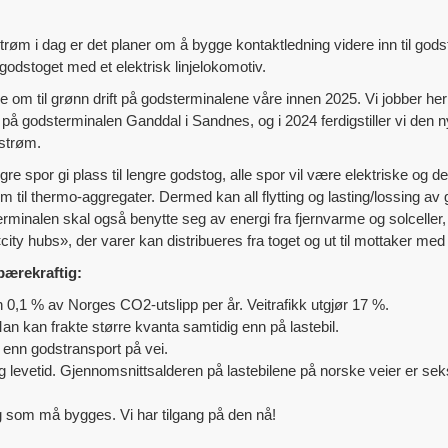
trøm i dag er det planer om å bygge kontaktledning videre inn til gods
godstoget med et elektrisk linjelokomotiv.
ge om til grønn drift på godsterminalene våre innen 2025. Vi jobber he
 an på godsterminalen Ganddal i Sandnes, og i 2024 ferdigstiller vi den 
strøm.
e spor gi plass til lengre godstog, alle spor vil være elektriske og det 
 til thermo-aggregater. Dermed kan all flytting og lasting/lossing av
terminalen skal også benytte seg av energi fra fjernvarme og solceller, 
ity hubs», der varer kan distribueres fra toget og ut til mottaker med 
bærekraftig:
0,1 % av Norges CO2-utslipp per år. Veitrafikk utgjør 17 %.
an kan frakte større kvanta samtidig enn på lastebil.
 enn godstransport på vei.
 levetid. Gjennomsnittsalderen på lastebilene på norske veier er seks år
g som må bygges. Vi har tilgang på den nå!