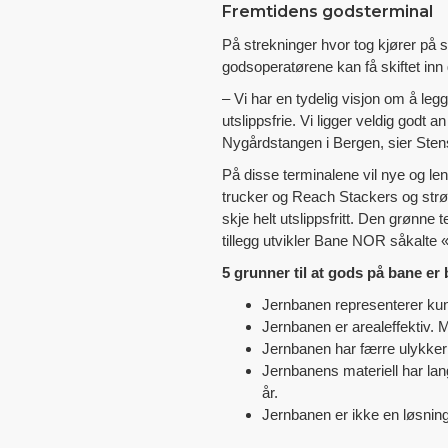
Fremtidens godsterminal
På strekninger hvor tog kjører på s
godsoperatørene kan få skiftet inn 
– Vi har en tydelig visjon om å leg
utslippsfrie. Vi ligger veldig godt
Nygårdstangen i Bergen, sier Sten
På disse terminalene vil nye og lengr
trucker og Reach Stackers og strøm
skje helt utslippsfritt. Den grønne 
tillegg utvikler Bane NOR såkalte «c
5 grunner til at gods på bane er 
Jernbanen representerer kun 
Jernbanen er arealeffektiv. M
Jernbanen har færre ulykker
Jernbanens materiell har lang
år.
Jernbanen er ikke en løsnin