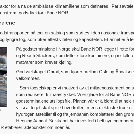
aktor for å nå de ambisiøse klimamålene som defineres i Parisavtalen
Stenstrøm, godsdirektør i Bane NOR.
nalene
stransporten på tog, en satsing som støttes i den nasjonale transpo
e og tyngre tog, som øker effektiviteten og kapasiteten. Et annet er å 
På godsterminalene i Norge skal Bane NOR legge til rette for 
og Reach Stackers, som løfter store kontainere, og installere
matvarer som krever kjøling.
Godsselskapet Onrail, som kjører mellom Oslo og Åndalsnes
velkommen.
– Som togselskap er vi motivert av et miljøengasjement og s
som reduserer klimaavtrykket. Vi er glade for at Bane NOR er
godsterminalene utslippsfrie. Planen vår er å bidra til at hele r
vil si at toget skal spille hovedrollen, mens elektriske trucke
r
hydrogenlastebiler til og fra jernbanen kompletterer den grøn
Henning Aandal. Selskapet har investert i helt nye og modern
OR etablerer ladepunkter om noen år.