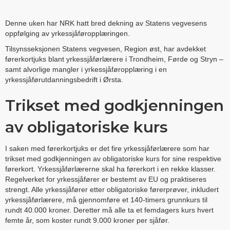
Denne uken har NRK hatt bred dekning av Statens vegvesens
oppfølging av yrkessjåføropplæringen.
Tilsynsseksjonen Statens vegvesen, Region øst, har avdekket
førerkortjuks blant yrkessjåførlærere i Trondheim, Førde og Stryn –
samt alvorlige mangler i yrkessjåføropplæring i en
yrkessjåførutdanningsbedrift i Ørsta.
Trikset med godkjenningen
av obligatoriske kurs
I saken med førerkortjuks er det fire yrkessjåførlærere som har
trikset med godkjenningen av obligatoriske kurs for sine respektive
førerkort. Yrkessjåførlærerne skal ha førerkort i en rekke klasser.
Regelverket for yrkessjåfører er bestemt av EU og praktiseres
strengt. Alle yrkessjåfører etter obligatoriske førerprøver, inkludert
yrkessjåførlærere, må gjennomføre et 140-timers grunnkurs til
rundt 40.000 kroner. Deretter må alle ta et femdagers kurs hvert
femte år, som koster rundt 9.000 kroner per sjåfør.