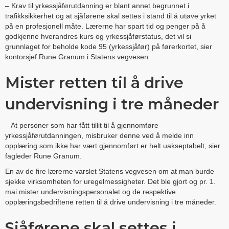
– Krav til yrkessjåførutdanning er blant annet begrunnet i
trafikksikkerhet og at sjåførene skal settes i stand til å utøve yrket
på en profesjonell måte. Lærerne har spart tid og penger på å
godkjenne hverandres kurs og yrkessjåførstatus, det vil si
grunnlaget for beholde kode 95 (yrkessjåfør) på førerkortet, sier
kontorsjef Rune Granum i Statens vegvesen.
Mister retten til å drive
undervisning i tre måneder
– At personer som har fått tillit til å gjennomføre
yrkessjåførutdanningen, misbruker denne ved å melde inn
opplæring som ikke har vært gjennomført er helt uakseptabelt, sier
fagleder Rune Granum.
En av de fire lærerne varslet Statens vegvesen om at man burde
sjekke virksomheten for uregelmessigheter. Det ble gjort og pr. 1.
mai mister undervisningspersonalet og de respektive
opplæringsbedriftene retten til å drive undervisning i tre måneder.
Sjåførene skal settes i