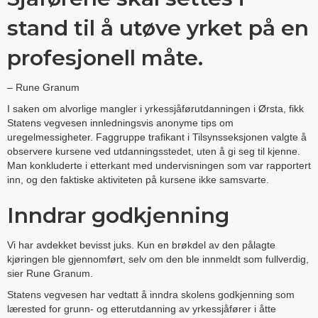
stand til å utøve yrket på en
profesjonell måte.
– Rune Granum
I saken om alvorlige mangler i yrkessjåførutdanningen i Ørsta, fikk
Statens vegvesen innledningsvis anonyme tips om
uregelmessigheter. Faggruppe trafikant i Tilsynsseksjonen valgte å
observere kursene ved utdanningsstedet, uten å gi seg til kjenne.
Man konkluderte i etterkant med undervisningen som var rapportert
inn, og den faktiske aktiviteten på kursene ikke samsvarte.
Inndrar godkjenning
Vi har avdekket bevisst juks. Kun en brøkdel av den pålagte
kjøringen ble gjennomført, selv om den ble innmeldt som fullverdig,
sier Rune Granum.
Statens vegvesen har vedtatt å inndra skolens godkjenning som
lærested for grunn- og etterutdanning av yrkessjåfører i åtte