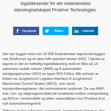
logistikksenter for det nederlandske
teknologiselskapet Prodrive Technologies.
Facebook
Twitter
Linkedin
Det nye bygget med over 20 000 kvadratmeter lagerareal bygges
nær Eindhoven og vil være fullt operativt høsten 2022. I hjertet av
lageret er det en helhetlig logistikkløsning med en flåte på 14
autonome mobile roboter (AMR) og 8 automatiske
smalgangstrucker (AGV) av typen EKX 516ka. Alle enheter er
koblet via Jungheinrich Logistics Interface til Jungheinrich
Warehouse Control System (WCS), som styrer
transportbevegelsene i det automatiserte systemet. De nye AMR-
ene i inn- og utkjøringsområdet blir bindeledd mellom ordreplukking
og AGV-er i reolområdet og løfter materialflyten hos Prodrive til et
nytt automatiseringsnivå.
Tidligere denne måneden annonserte Jungheinrich kjøpet av den