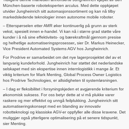
München-baserte roboteksperten arculus. Med dette oppkjøpet
utvider Jungheinrich sitt automasjonssortiment og kan nå tilby
markedsledende teknologier innen autonome mobile roboter.
– Etterspørselen etter AMR øker kontinuerlig på grunn av sterk
vekst, spesielt innen e-handel. Vi kan nå i større grad støtte våre
kunder i å nå sine effektivitets- og bærekraftmål gjennom presise
og helhetlige automatiseringsprosesser
,
sier Dr. Markus Heinecker,
Vice President Automated Systems AGV hos Jungheinrich.
For Prodrive er samarbeidet om det nye lagerprosjektet del av et
langvarig kundeforhold. Jungheinrich har støttet det nederlandske
selskapet med sin ekspertise innen internlogistikk i mange år. Et
viktig kriterium for Mark Menting, Global Process Owner Logistics
hos Prodrive Technologies, er allsidigheten til systemløsningen.
– I dag er fleksibilitet i forsyningskjeden et avgjørende kriterium for
økonomisk suksess. For oss betyr dette at vi må plukke varer
raskere og mer effektivt og unngå feilplukking. Jungheinrich sitt
automatiseringskonsept med en blanding av innovativ
robotteknologi og klassiske AGV-er oppfyller alle disse kravene. Det
muliggjør også ytterligere optimalisering på et senere tidspunkt,
sier Menting.