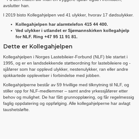
avslutter han.
I 2019 bisto Kollegahjelpen ved 41 ulykker, hvorav 17 dødsulykker.
Kollegahjelpen har alarmtelefon 415 44 400.
Ved ulykker i utlandet er Sjømannskirken kollegahjelp
for NLF. Ring +47 95 11 91 81.
Dette er Kollegahjelpen
Kollegahjelpen i Norges Lastebileier-Forbund (NLF) ble startet i
1995, og er en landsdekkende støtteordning for lastebileiere og -
sjåfører som har opplevd ulykker, nestenulykker, ran eller andre
sjokkartede opplevelser i forbindelse med jobben.
Kollegahjelperne består av 59 frivillige med tilknytning til NLF, og
stiller opp for NLF-medlemmer – samt andre yrkessjåfører etter
behov og mulighet. De har fått grunnopplæring, og får regelmessig
faglig oppdatering og oppfølging. Alle kollegahjelperne har avlagt
taushetsløfte.