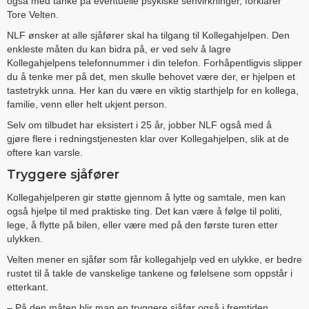
også med tanke på eventuelle psykiske senvirkninger, forklarer
Tore Velten.
NLF ønsker at alle sjåfører skal ha tilgang til Kollegahjelpen. Den
enkleste måten du kan bidra på, er ved selv å lagre
Kollegahjelpens telefonnummer i din telefon. Forhåpentligvis slipper
du å tenke mer på det, men skulle behovet være der, er hjelpen et
tastetrykk unna. Her kan du være en viktig starthjelp for en kollega,
familie, venn eller helt ukjent person.
Selv om tilbudet har eksistert i 25 år, jobber NLF også med å
gjøre flere i redningstjenesten klar over Kollegahjelpen, slik at de
oftere kan varsle.
Tryggere sjåfører
Kollegahjelperen gir støtte gjennom å lytte og samtale, men kan
også hjelpe til med praktiske ting. Det kan være å følge til politi,
lege, å flytte på bilen, eller være med på den første turen etter
ulykken.
Velten mener en sjåfør som får kollegahjelp ved en ulykke, er bedre
rustet til å takle de vanskelige tankene og følelsene som oppstår i
etterkant.
– På den måten blir man en tryggere sjåfør også i fremtiden,