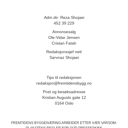
Adm.dir: Reza Shojaei
452 39 229
Annonsesalg
Ole-Vidar Jensen
Cristan Fatah
Redaksjonssjef nett
Sarvnaz Shojaei
Tips til redaksjonen
redaksjon@fremtidensbygg.no
Post og besøksadresse
Kristian Augusts gate 12
0164 Oslo
FREMTIDENS BYGGENÆRING ARBEIDER ETTER VÆR VARSOM-
PLAKATENS
REGLER FOR GOD PRESSESKIKK