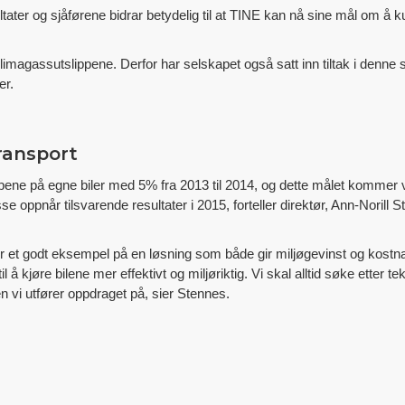
ltater og sjåførene bidrar betydelig til at TINE kan nå sine mål om å
limagassutslippene. Derfor har selskapet også satt inn tiltak i denne 
er.
ransport
ene på egne biler med 5% fra 2013 til 2014, og dette målet kommer vi 
sse oppnår tilsvarende resultater i 2015, forteller direktør, Ann-Norill 
er et godt eksempel på en løsning som både gir miljøgevinst og kostnad
l å kjøre bilene mer effektivt og miljøriktig. Vi skal alltid søke etter t
 vi utfører oppdraget på, sier Stennes.