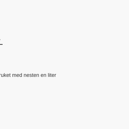
E
T
bruket med nesten en liter