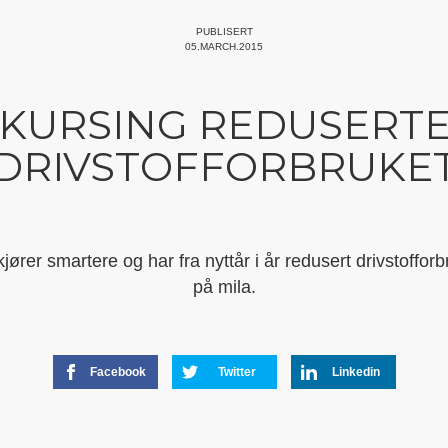
PUBLISERT
05.MARCH.2015
KURSING REDUSERT
DRIVSTOFFORBRUKE
jører smartere og har fra nyttår i år redusert drivstoffor
på mila.
Facebook
Twitter
Linkedin