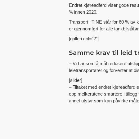
Endret kjøreadferd viser gode resu
% innen 2020.
Transport i TINE står for 60 % av k
er gjennomført for alle tankbilsjåfør
[galleri col=”2″]
Samme krav til leid t
– Vi har som å mål redusere utslipp
leietransportører og forventer at di
[slider]
– Tiltaket med endret kjøreadferd 
opp melkerutene smartere i tillegg ti
annet utstyr som kan påvirke måten