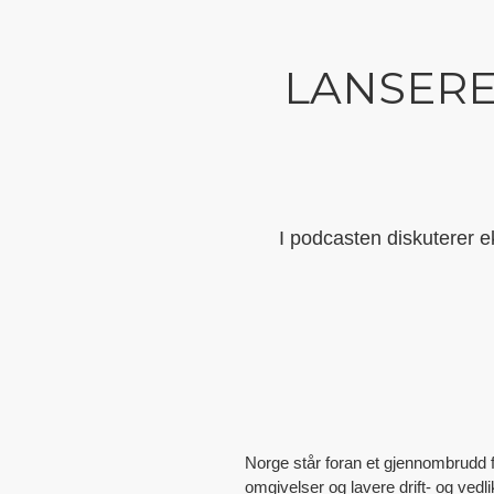
LANSERE
I podcasten diskuterer ek
Norge står foran et gjennombrudd f
omgivelser og lavere drift- og vedl