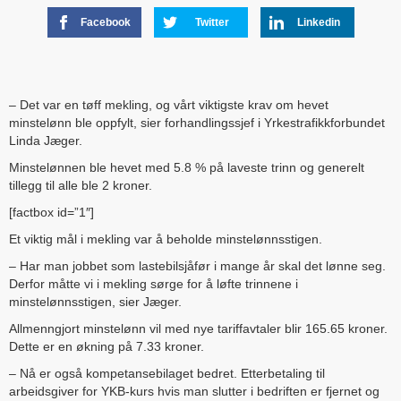
Facebook
Twitter
Linkedin
– Det var en tøff mekling, og vårt viktigste krav om hevet
minstelønn ble oppfylt, sier forhandlingssjef i Yrkestrafikkforbundet
Linda Jæger.
Minstelønnen ble hevet med 5.8 % på laveste trinn og generelt
tillegg til alle ble 2 kroner.
[factbox id=”1″]
Et viktig mål i mekling var å beholde minstelønnsstigen.
– Har man jobbet som lastebilsjåfør i mange år skal det lønne seg.
Derfor måtte vi i mekling sørge for å løfte trinnene i
minstelønnsstigen, sier Jæger.
Allmenngjort minstelønn vil med nye tariffavtaler blir 165.65 kroner.
Dette er en økning på 7.33 kroner.
– Nå er også kompetansebilaget bedret. Etterbetaling til
arbeidsgiver for YKB-kurs hvis man slutter i bedriften er fjernet og