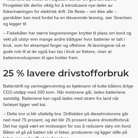
Prosjektet blir derfor viktig for å introdusere nye deler av
fiskerinæringen for elektrisk drift. De fleste – om ikke alle –
garnbåter kan med fordel ha en tilsvarende løsning, sier Sivertsen
og legger til:
– Fiskebåter har større begrensninger knyttet til plass om bord og
vekt på utstyr enn mange andre båttyper hvor batterier er tatt i
bruk, som for eksempel ferger og offshore. At løsningene nå er
gode nok til at de også kan tas i bruk av fiskere, viser at
batterirevolusjonen til sjøs holder fram.
25 % lavere drivstofforbruk
Batteridrift og varmegjenvinning av kjølevann vil kutte båtens årlige
CO2-utslipp med 200 tonn. Når motorene går, lades batteriene
samtidig. Batteriene kan også lades med strøm fra land når
fartøyet ligger ved kai.
– Dette tror vi blir ufattelig bra. Driftstiden på dieselmotorene går
ned med 75 prosent, og det blir 25 prosent lavere drivstofforbruk.
Det har også vært en motivasjon for oss å redusere støy om bord.
Båten vil gå på batteri når vi fisker, produserer og ligger stille på