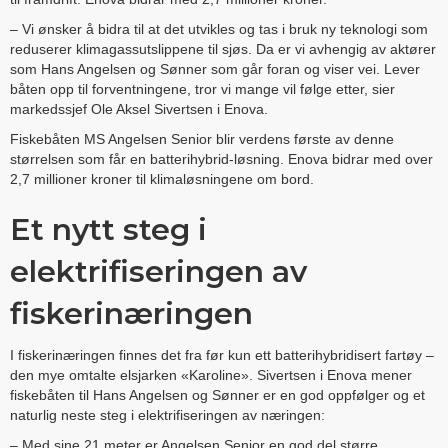
– Vi ønsker å bidra til at det utvikles og tas i bruk ny teknologi som
reduserer klimagassutslippene til sjøs. Da er vi avhengig av aktører
som Hans Angelsen og Sønner som går foran og viser vei. Lever
båten opp til forventningene, tror vi mange vil følge etter, sier
markedssjef Ole Aksel Sivertsen i Enova.
Fiskebåten MS Angelsen Senior blir verdens første av denne
størrelsen som får en batterihybrid-løsning. Enova bidrar med over
2,7 millioner kroner til klimaløsningene om bord.
Et nytt steg i
elektrifiseringen av
fiskerinæringen
I fiskerinæringen finnes det fra før kun ett batterihybridisert fartøy –
den mye omtalte elsjarken «Karoline». Sivertsen i Enova mener
fiskebåten til Hans Angelsen og Sønner er en god oppfølger og et
naturlig neste steg i elektrifiseringen av næringen:
– Med sine 21 meter er Angelsen Senior en god del større.