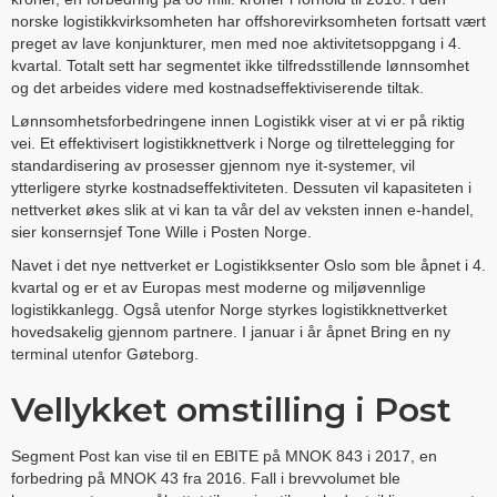
norske logistikkvirksomheten har offshorevirksomheten fortsatt vært
preget av lave konjunkturer, men med noe aktivitetsoppgang i 4.
kvartal. Totalt sett har segmentet ikke tilfredsstillende lønnsomhet
og det arbeides videre med kostnadseffektiviserende tiltak.
Lønnsomhetsforbedringene innen Logistikk viser at vi er på riktig
vei. Et effektivisert logistikknettverk i Norge og tilrettelegging for
standardisering av prosesser gjennom nye it-systemer, vil
ytterligere styrke kostnadseffektiviteten. Dessuten vil kapasiteten i
nettverket økes slik at vi kan ta vår del av veksten innen e-handel,
sier konsernsjef Tone Wille i Posten Norge.
Navet i det nye nettverket er Logistikksenter Oslo som ble åpnet i 4.
kvartal og er et av Europas mest moderne og miljøvennlige
logistikkanlegg. Også utenfor Norge styrkes logistikknettverket
hovedsakelig gjennom partnere. I januar i år åpnet Bring en ny
terminal utenfor Gøteborg.
Vellykket omstilling i Post
Segment Post kan vise til en EBITE på MNOK 843 i 2017, en
forbedring på MNOK 43 fra 2016. Fall i brevvolumet ble