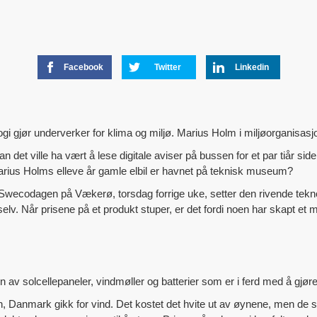
Facebook
Twitter
Linkedin
i gjør underverker for klima og miljø. Marius Holm i miljøorganisas
n det ville ha vært å lese digitale aviser på bussen for et par tiår sid
Marius Holms elleve år gamle elbil er havnet på teknisk museum?
ecodagen på Vækerø, torsdag forrige uke, setter den rivende teknol
elv. Når prisene på et produkt stuper, er det fordi noen har skapt et mar
v solcellepaneler, vindmøller og batterier som er i ferd med å gjøre m
, Danmark gikk for vind. Det kostet det hvite ut av øynene, men de sk