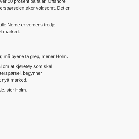
ver 90 prosent på få år. Offshore
 etterspørselen øker voldsomt. Det er
Lille Norge er verdens tredje
 et marked.
 her, må byene ta grep, mener Holm.
al om at kjøretøy som skal
etterspørsel, begynner
t nytt marked.
ale, sier Holm.