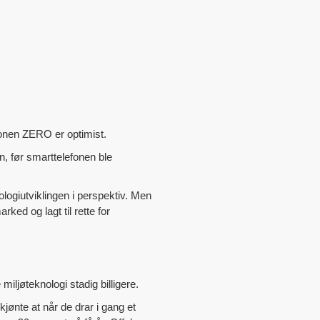
jonen ZERO er optimist.
en, før smarttelefonen ble
ogiutviklingen i perspektiv. Men
ked og lagt til rette for
iljøteknologi stadig billigere.
jønte at når de drar i gang et