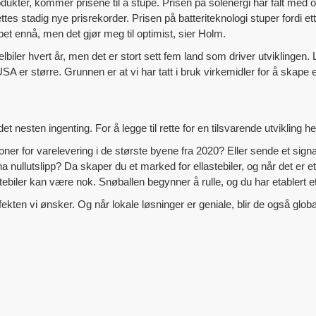
kter, kommer prisene til å stupe. Prisen på solenergi har falt med o
t settes stadig nye prisrekorder. Prisen på batteriteknologi stuper fordi
et ennå, men det gjør meg til optimist, sier Holm.
biler hvert år, men det er stort sett fem land som driver utviklingen. 
SA er større. Grunnen er at vi har tatt i bruk virkemidler for å skape
et nesten ingenting. For å legge til rette for en tilsvarende utvikling
oner for varelevering i de største byene fra 2020? Eller sende et sign
ha nullutslipp? Da skaper du et marked for ellastebiler, og når det er 
tebiler kan være nok. Snøballen begynner å rulle, og du har etablert e
fekten vi ønsker. Og når lokale løsninger er geniale, blir de også glob