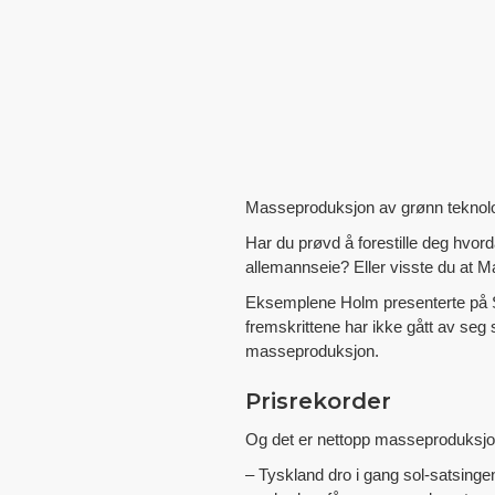
Masseproduksjon av grønn teknolog
Har du prøvd å forestille deg hvorda
allemannseie? Eller visste du at 
Eksemplene Holm presenterte på Sw
fremskrittene har ikke gått av seg s
masseproduksjon.
Prisrekorder
Og det er nettopp masseproduksjon a
– Tyskland dro i gang sol-satsingen