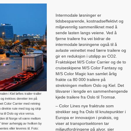
Intermodale løsninger er
tidsbesparende, kostnadseffektivt og
miljøvennlig sammenliknet med å
sende lasten langs veiene. Ved å
fjerne trailere fra vei bidrar de
intermodale løsningene også til å
avlaste veinettet med færre trailere og
gir en reduksjon i utslipp av CO2.
Fraktskipet M/S Color Carrier og de to
cruiseskipene M/S Color Fantasy og
M/S Color Magic kan samlet årlig
frakte ca 80 000 trailere på
strekningen mellom Oslo og Kiel. Det
tilsvarer i lengde en sammenhengende
alen i Kiel løftes trailer-traller
kjede trailere fra Oslo til Tromsø.
 og trekkes deretter inn på
pet Color Carrier med retning
– Color Lines nye fraktrute som
 direkte rute med tog og skip
strekker seg fra Oslo til knutepunkter i
na til Oslo og vice versa.
Europa er innovasjon i praksis, og
iden til Norge vil være mellom
viser at transportsektoren tar
 timer avhengig av hvilken by
entes eller leveres til. Foto:
miljøutfordringene på alvor, sier