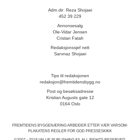
Adm.dir: Reza Shojaei
452 39 229
Annonsesalg
Ole-Vidar Jensen
Cristan Fatah
Redaksjonssjef nett
Sarvnaz Shojaei
Tips til redaksjonen
redaksjon@fremtidensbygg.no
Post og besøksadresse
Kristian Augusts gate 12
0164 Oslo
FREMTIDENS BYGGENÆRING ARBEIDER ETTER VÆR VARSOM-
PLAKATENS
REGLER FOR GOD PRESSESKIKK
©2007 - 2019 VALUE PUBLISHING AS. ALL RIGHTS RESERVED.