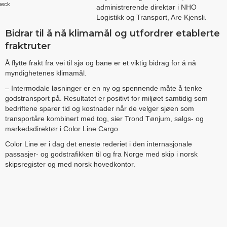
peck
administrerende direktør i NHO
Logistikk og Transport, Are Kjensli.
Bidrar til å nå klimamål og utfordrer etablerte
fraktruter
Å flytte frakt fra vei til sjø og bane er et viktig bidrag for å nå
myndighetenes klimamål
.
– Intermodale løsninger er en ny og spennende måte å tenke
godstransport på. Resultatet er positivt for miljøet samtidig som
bedriftene sparer tid og kostnader når de velger sjøen som
transportåre kombinert med tog, sier Trond Tønjum, salgs- og
markedsdirektør i Color Line Cargo.
Color Line er i dag det eneste rederiet i den internasjonale
passasjer- og godstrafikken til og fra Norge med skip i norsk
skipsregister og med norsk hovedkontor.