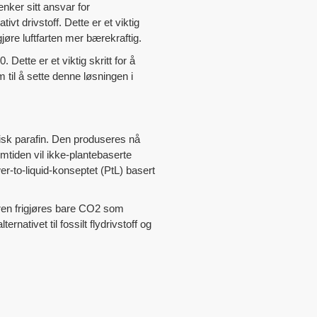
nker sitt ansvar for
vt drivstoff. Dette er et viktig
gjøre luftfarten mer bærekraftig.
 Dette er et viktig skritt for å
m til å sette denne løsningen i
etisk parafin. Den produseres nå
emtiden vil ikke-plantebaserte
er-to-liquid-konseptet (PtL) basert
oren frigjøres bare CO2 som
nativet til fossilt flydrivstoff og