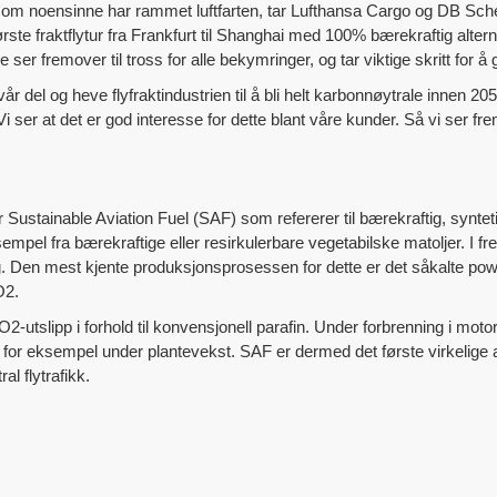
 som noensinne har rammet luftfarten, tar Lufthansa Cargo og DB Sche
ste fraktflytur fra Frankfurt til Shanghai med 100% bærekraftig alternati
 ser fremover til tross for alle bekymringer, og tar viktige skritt for å 
 del og heve flyfraktindustrien til å bli helt karbonnøytrale innen 2050.
 ser at det er god interesse for dette blant våre kunder. Så vi ser fre
er Sustainable Aviation Fuel (SAF) som refererer til bærekraftig, synt
mpel fra bærekraftige eller resirkulerbare vegetabilske matoljer. I fr
ig. Den mest kjente produksjonsprosessen for dette er det såkalte pow
O2.
-utslipp i forhold til konvensjonell parafin. Under forbrenning i mot
, for eksempel under plantevekst. SAF er dermed det første virkelige alter
l flytrafikk.