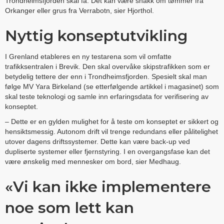
Trondheimsfjorden skal få. Det kan være snakk om tømmer fra
Orkanger eller grus fra Verrabotn, sier Hjorthol.
Nyttig konseptutvikling
I Grenland etableres en ny testarena som vil omfatte
trafikksentralen i Brevik. Den skal overvåke skipstrafikken som er
betydelig tettere der enn i Trondheimsfjorden. Spesielt skal man
følge MV Yara Birkeland (se etterfølgende artikkel i magasinet) som
skal teste teknologi og samle inn erfaringsdata for verifisering av
konseptet.
– Dette er en gylden mulighet for å teste om konseptet er sikkert og
hensiktsmessig. Autonom drift vil trenge redundans eller pålitelighet
utover dagens driftssystemer. Dette kan være back-up ved
dupliserte systemer eller fjernstyring. I en overgangsfase kan det
være ønskelig med mennesker om bord, sier Medhaug.
«Vi kan ikke implementere
noe som lett kan