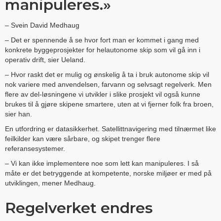
manipuleres.»
– Svein David Medhaug
– Det er spennende å se hvor fort man er kommet i gang med
konkrete byggeprosjekter for helautonome skip som vil gå inn i
operativ drift, sier Ueland.
– Hvor raskt det er mulig og ønskelig å ta i bruk autonome skip vil
nok variere med anvendelsen, farvann og selvsagt regelverk. Men
flere av del-løsningene vi utvikler i slike prosjekt vil også kunne
brukes til å gjøre skipene smartere, uten at vi fjerner folk fra broen,
sier han.
En utfordring er datasikkerhet. Satellittnavigering med tilnærmet like
feilkilder kan være sårbare, og skipet trenger flere
referansesystemer.
– Vi kan ikke implementere noe som lett kan manipuleres. I så
måte er det betryggende at kompetente, norske miljøer er med på
utviklingen, mener Medhaug.
Regelverket endres