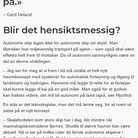
på.»
– Gard Ueland
Blir det hensiktsmessig?
Autonome skip lages ikke for autonome skip sin skyld. Man
tilstreber mer miljøvennlig transport på sjøen – som også skal være
effektiv helt frem til mottaker. Da vil autonomi sannsynligvis være en
del av denne utviklingen.
– Jeg ser for meg at vi frem i tid må utvikle et helt nytt
havnekonsept med systemer for automatisk fortøyning og tilgang til
landstrøm og hydrogen. Havnene må legge til rette for at fartøyer
skal kunne legge til kai på en god måte. Men også for at godset
kan fraktes videre, det må bli autonomi på land også, sier Hjorthol.
En side er det teknologiske, men det må lønne seg, for at noen vil
satse på et nytt konsept.
– Skalafordelen som store skip har i dag, blir mindre når
mannskapskostnadene fjernes. Shuttle til større havner kan være
aktuelt. Nå vi ser på hvilke ruter de første autonome skipene i