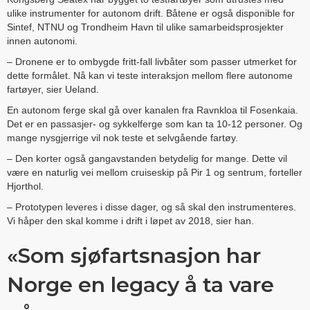
ulike instrumenter for autonom drift. Båtene er også disponible for
Sintef, NTNU og Trondheim Havn til ulike samarbeidsprosjekter
innen autonomi.
– Dronene er to ombygde fritt-fall livbåter som passer utmerket for
dette formålet. Nå kan vi teste interaksjon mellom flere autonome
fartøyer, sier Ueland.
En autonom ferge skal gå over kanalen fra Ravnkloa til Fosenkaia.
Det er en passasjer- og sykkelferge som kan ta 10-12 personer. Og
mange nysgjerrige vil nok teste et selvgående fartøy.
– Den korter også gangavstanden betydelig for mange. Dette vil
være en naturlig vei mellom cruiseskip på Pir 1 og sentrum, forteller
Hjorthol.
– Prototypen leveres i disse dager, og så skal den instrumenteres.
Vi håper den skal komme i drift i løpet av 2018, sier han.
«Som sjøfartsnasjon har
Norge en legacy å ta vare