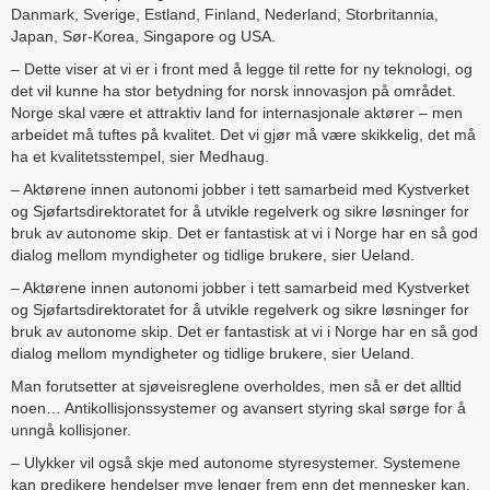
Danmark, Sverige, Estland, Finland, Nederland, Storbritannia,
Japan, Sør-Korea, Singapore og USA.
– Dette viser at vi er i front med å legge til rette for ny teknologi, og
det vil kunne ha stor betydning for norsk innovasjon på området.
Norge skal være et attraktiv land for internasjonale aktører – men
arbeidet må tuftes på kvalitet. Det vi gjør må være skikkelig, det må
ha et kvalitetsstempel, sier Medhaug.
– Aktørene innen autonomi jobber i tett samarbeid med Kystverket
og Sjøfartsdirektoratet for å utvikle regelverk og sikre løsninger for
bruk av autonome skip. Det er fantastisk at vi i Norge har en så god
dialog mellom myndigheter og tidlige brukere, sier Ueland.
– Aktørene innen autonomi jobber i tett samarbeid med Kystverket
og Sjøfartsdirektoratet for å utvikle regelverk og sikre løsninger for
bruk av autonome skip. Det er fantastisk at vi i Norge har en så god
dialog mellom myndigheter og tidlige brukere, sier Ueland.
Man forutsetter at sjøveisreglene overholdes, men så er det alltid
noen… Antikollisjonssystemer og avansert styring skal sørge for å
unngå kollisjoner.
– Ulykker vil også skje med autonome styresystemer. Systemene
kan predikere hendelser mye lenger frem enn det mennesker kan.