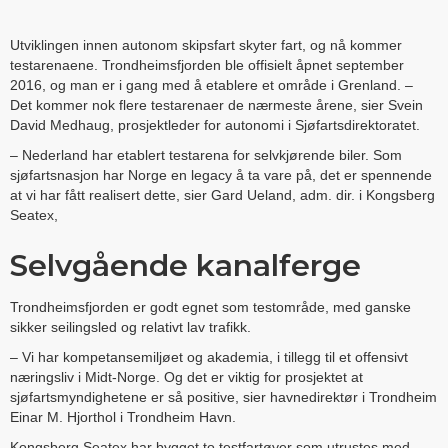
Utviklingen innen autonom skipsfart skyter fart, og nå kommer
testarenaene. Trondheimsfjorden ble offisielt åpnet september
2016, og man er i gang med å etablere et område i Grenland. –
Det kommer nok flere testarenaer de nærmeste årene, sier Svein
David Medhaug, prosjektleder for autonomi i Sjøfartsdirektoratet.
– Nederland har etablert testarena for selvkjørende biler. Som
sjøfartsnasjon har Norge en legacy å ta vare på, det er spennende
at vi har fått realisert dette, sier Gard Ueland, adm. dir. i Kongsberg
Seatex,
Selvgående kanalferge
Trondheimsfjorden er godt egnet som testområde, med ganske
sikker seilingsled og relativt lav trafikk.
– Vi har kompetansemiljøet og akademia, i tillegg til et offensivt
næringsliv i Midt-Norge. Og det er viktig for prosjektet at
sjøfartsmyndighetene er så positive, sier havnedirektør i Trondheim
Einar M. Hjorthol i Trondheim Havn.
Kongsberg Seatex har bygget to testfartøyer som utrustes med