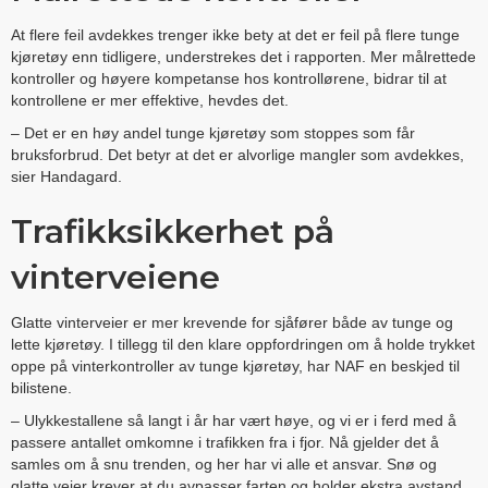
At flere feil avdekkes trenger ikke bety at det er feil på flere tunge
kjøretøy enn tidligere, understrekes det i rapporten. Mer målrettede
kontroller og høyere kompetanse hos kontrollørene, bidrar til at
kontrollene er mer effektive, hevdes det.
– Det er en høy andel tunge kjøretøy som stoppes som får
bruksforbrud. Det betyr at det er alvorlige mangler som avdekkes,
sier Handagard.
Trafikksikkerhet på
vinterveiene
Glatte vinterveier er mer krevende for sjåfører både av tunge og
lette kjøretøy. I tillegg til den klare oppfordringen om å holde trykket
oppe på vinterkontroller av tunge kjøretøy, har NAF en beskjed til
bilistene.
– Ulykkestallene så langt i år har vært høye, og vi er i ferd med å
passere antallet omkomne i trafikken fra i fjor. Nå gjelder det å
samles om å snu trenden, og her har vi alle et ansvar. Snø og
glatte veier krever at du avpasser farten og holder ekstra avstand,