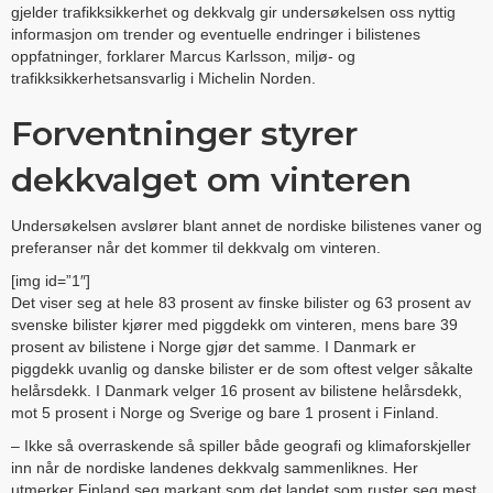
gjelder trafikksikkerhet og dekkvalg gir undersøkelsen oss nyttig
informasjon om trender og eventuelle endringer i bilistenes
oppfatninger, forklarer Marcus Karlsson, miljø- og
trafikksikkerhetsansvarlig i Michelin Norden.
Forventninger styrer
dekkvalget om vinteren
Undersøkelsen avslører blant annet de nordiske bilistenes vaner og
preferanser når det kommer til dekkvalg om vinteren.
[img id=”1″]
Det viser seg at hele 83 prosent av finske bilister og 63 prosent av
svenske bilister kjører med piggdekk om vinteren, mens bare 39
prosent av bilistene i Norge gjør det samme. I Danmark er
piggdekk uvanlig og danske bilister er de som oftest velger såkalte
helårsdekk. I Danmark velger 16 prosent av bilistene helårsdekk,
mot 5 prosent i Norge og Sverige og bare 1 prosent i Finland.
– Ikke så overraskende så spiller både geografi og klimaforskjeller
inn når de nordiske landenes dekkvalg sammenliknes. Her
utmerker Finland seg markant som det landet som ruster seg mest