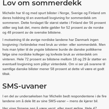
Lov om sommerdekk
Michelin har til og med spurt bilister i Norge, Sverige og Finland om
deres holdning til en eventuell lovgivning for sommerdekk om
sommeren. Dette forslaget får størst støtte i Finland der 56 prosent
stiller seg bak det, mens dette gjelder for 52 prosent av de norske
og 48 prosent av de svenske bilistene.
I motsetning til de øvrige nordiske landene har Danmark ingen
lovgivning i forbindelse med bruk av vinter- eller sommerdekk. Men
hvis man lytter til de yngste bilistene burde de danske politikerne
følge sine nordiske kolleger og lovfeste bruk av vinterdekk om
vinteren. Hele 72 prosent av bilistene mellom 18 og 29 år støtter en
eventuell lovgivning som påbyr vinterdekk. Om vi ser på svarene til
samtlige danske bilister mener 58 prosent at dette vil være et godt
tiltak.
SMS-uvaner
I en del av undersøkelsen har Michelin bedt respondentene i de fire
landene om å dele litt av sine SMS-vaner – mens de kjører bil.
Her viser finnene seg å være verst, eller mest ærlige. Hele 47