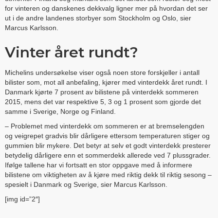
for vinteren og danskenes dekkvalg ligner mer på hvordan det ser
ut i de andre landenes storbyer som Stockholm og Oslo, sier
Marcus Karlsson.
Vinter året rundt?
Michelins undersøkelse viser også noen store forskjeller i antall
bilister som, mot all anbefaling, kjører med vinterdekk året rundt. I
Danmark kjørte 7 prosent av bilistene på vinterdekk sommeren
2015, mens det var respektive 5, 3 og 1 prosent som gjorde det
samme i Sverige, Norge og Finland.
– Problemet med vinterdekk om sommeren er at bremselengden
og veigrepet gradvis blir dårligere ettersom temperaturen stiger og
gummien blir mykere. Det betyr at selv et godt vinterdekk presterer
betydelig dårligere enn et sommerdekk allerede ved 7 plussgrader.
Ifølge tallene har vi fortsatt en stor oppgave med å informere
bilistene om viktigheten av å kjøre med riktig dekk til riktig sesong –
spesielt i Danmark og Sverige, sier Marcus Karlsson.
[img id=”2″]