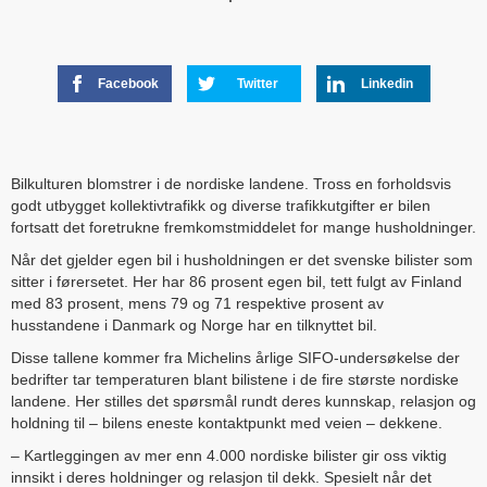
Facebook
Twitter
Linkedin
Bilkulturen blomstrer i de nordiske landene. Tross en forholdsvis
godt utbygget kollektivtrafikk og diverse trafikkutgifter er bilen
fortsatt det foretrukne fremkomstmiddelet for mange husholdninger.
Når det gjelder egen bil i husholdningen er det svenske bilister som
sitter i førersetet. Her har 86 prosent egen bil, tett fulgt av Finland
med 83 prosent, mens 79 og 71 respektive prosent av
husstandene i Danmark og Norge har en tilknyttet bil.
Disse tallene kommer fra Michelins årlige SIFO-undersøkelse der
bedrifter tar temperaturen blant bilistene i de fire største nordiske
landene. Her stilles det spørsmål rundt deres kunnskap, relasjon og
holdning til – bilens eneste kontaktpunkt med veien – dekkene.
– Kartleggingen av mer enn 4.000 nordiske bilister gir oss viktig
innsikt i deres holdninger og relasjon til dekk. Spesielt når det