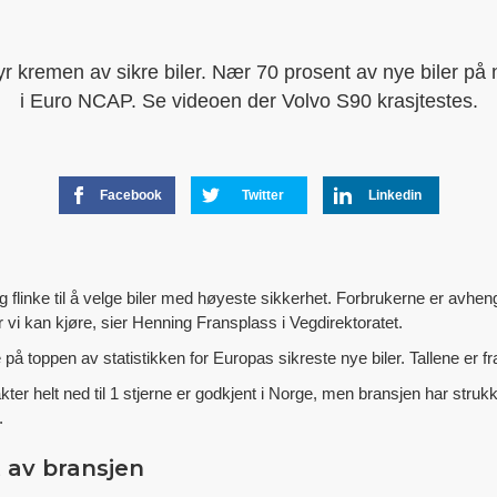
yr kremen av sikre biler. Nær 70 prosent av nye biler på 
i Euro NCAP. Se videoen der Volvo S90 krasjtestes.
Facebook
Twitter
Linkedin
g flinke til å velge biler med høyeste sikkerhet. Forbrukerne er avhen
 vi kan kjøre, sier Henning Fransplass i Vegdirektoratet.
 toppen av statistikken for Europas sikreste nye biler. Tallene er fr
ter helt ned til 1 stjerne er godkjent i Norge, men bransjen har strukk
.
t av bransjen