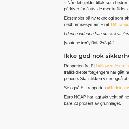
– Når det gjelder tiltak som bedrer
pådriver for å utvikle mer trafikk
Eksempler på ny teknologi som øker
nødbremsesystem – ref
TØI rappo
I denne videoen kan du se krasjte
[youtube id=”yi3afe2s3gA”]
Ikke god nok sikkerh
Rapporten fra EU
«How safe are n
trafikkdrepte fotgjengere har gått
periode. Statistikken viser også at 
Se også EU rapporten
«Redning av 
Euro NCAP har lagt økt vekt på hen
bare 20 prosent av grunnlaget.