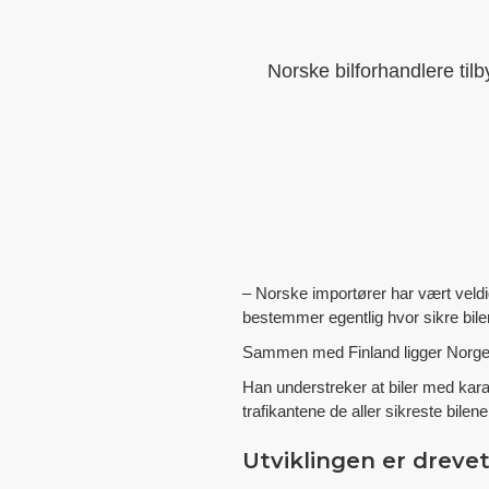
Norske bilforhandlere tilb
– Norske importører har vært veldi
bestemmer egentlig hvor sikre biler
Sammen med Finland ligger Norge på
Han understreker at biler med karak
trafikantene de aller sikreste bilene
Utviklingen er dreve