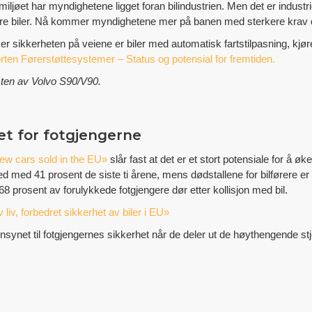
 miljøet har myndighetene ligget foran bilindustrien. Men det er indust
sikre biler. Nå kommer myndighetene mer på banen med sterkere krav 
 sikkerheten på veiene er biler med automatisk fartstilpasning, kjør
rten Førerstøttesystemer – Status og potensial for fremtiden.
sten av Volvo S90/V90.
et for fotgjengerne
ew cars sold in the EU»
slår fast at det er et stort potensiale for å øk
 ned med 41 prosent de siste ti årene, mens dødstallene for bilførere
68 prosent av forulykkede fotgjengere dør etter kollisjon med bil.
liv, forbedret sikkerhet av biler i EU»
synet til fotgjengernes sikkerhet når de deler ut de høythengende stj