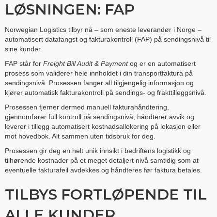
LØSNINGEN: FAP
Norwegian Logistics tilbyr nå – som eneste leverandør i Norge –
automatisert datafangst og fakturakontroll (FAP) på sendingsnivå til
sine kunder.
FAP står for
Freight Bill Audit & Payment
og er en automatisert
prosess som validerer hele innholdet i din transportfaktura på
sendingsnivå. Prosessen fanger all tilgjengelig informasjon og
kjører automatisk fakturakontroll på sendings- og frakttilleggsnivå.
Prosessen fjerner dermed manuell fakturahåndtering,
gjennomfører full kontroll på sendingsnivå, håndterer avvik og
leverer i tillegg automatisert kostnadsallokering på lokasjon eller
mot hovedbok. Alt sammen uten tidsbruk for deg.
Prosessen gir deg en helt unik innsikt i bedriftens logistikk og
tilhørende kostnader på et meget detaljert nivå samtidig som at
eventuelle fakturafeil avdekkes og håndteres før faktura betales.
TILBYS FORTLØPENDE TIL
ALLE KUNDER