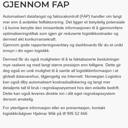
GJENNOM FAP
Automatisert datafangst og fakturakontroll (FAP) handler om langt
mer enn å avdekke feilfakturering. Det ligger et betydelig potensiale
i å kunne benytte den innsamlede informasjonen til å gjennomføre
optimaliseringstiltak som igjen gir reduserte logistikkostnader og
dermed økt konkurransekraft.
Gjennom gode rapporteringsverktøy og dashboards får du et unikt
innsyn i din egen logistikk.
Dermed får du også muligheten til å ta faktabaserte beslutninger
mye raskere og med langt større presisjon enn tidligere. Dette gir
deg også en unik mulighet til å samle all logistikkinformasjon i et
globalt datavarehus, tilgjengelig via Internett. Norwegian Logistics
kan også tilby automatisert kostnadsallokering og langt mer
detaljerte tall til bruk i regnskapsøyemed hos den enkelte bedrift.
Dette kan også leveres direkte inn i ditt eget regnskapssystem
dersom ønskelig.
For ytterligere informasjon eller en presentasjon, kontakt
logistikkrådgiver Hjalmar Wiik på tlf 995 52 666