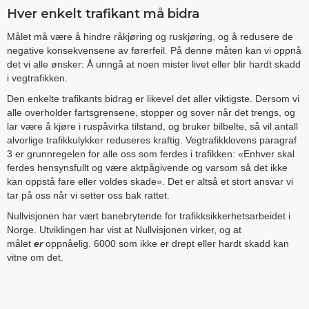
Hver enkelt trafikant må bidra
Målet må være å hindre råkjøring og ruskjøring, og å redusere de
negative konsekvensene av førerfeil. På denne måten kan vi oppnå
det vi alle ønsker: Å unngå at noen mister livet eller blir hardt skadd
i vegtrafikken.
Den enkelte trafikants bidrag er likevel det aller viktigste. Dersom vi
alle overholder fartsgrensene, stopper og sover når det trengs, og
lar være å kjøre i ruspåvirka tilstand, og bruker bilbelte, så vil antall
alvorlige trafikkulykker reduseres kraftig. Vegtrafikklovens paragraf
3 er grunnregelen for alle oss som ferdes i trafikken: «Enhver skal
ferdes hensynsfullt og være aktpågivende og varsom så det ikke
kan oppstå fare eller voldes skade». Det er altså et stort ansvar vi
tar på oss når vi setter oss bak rattet.
Nullvisjonen har vært banebrytende for trafikksikkerhetsarbeidet i
Norge. Utviklingen har vist at Nullvisjonen virker, og at
målet
er
oppnåelig. 6000 som ikke er drept eller hardt skadd kan
vitne om det.