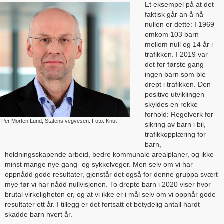
Et eksempel på at det
faktisk går an å nå
nullen er dette: I 1969
omkom 103 barn
mellom null og 14 år i
trafikken. I 2019 var
det for første gang
ingen barn som ble
drept i trafikken. Den
positive utviklingen
skyldes en rekke
forhold: Regelverk for
r Per Morten Lund, Statens vegvesen. Foto: Knut
sikring av barn i bil,
trafikkopplæring for
barn,
holdningsskapende arbeid, bedre kommunale arealplaner, og ikke
minst mange nye gang- og sykkelveger. Men selv om vi har
oppnådd gode resultater, gjenstår det også for denne gruppa svært
mye før vi har nådd nullvisjonen. To drepte barn i 2020 viser hvor
brutal virkeligheten er, og at vi ikke er i mål selv om vi oppnår gode
resultater ett år. I tillegg er det fortsatt et betydelig antall hardt
skadde barn hvert år.