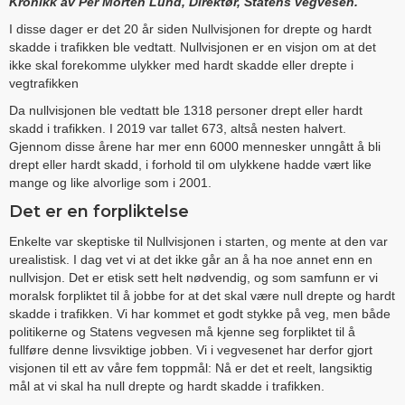
Kronikk av Per Morten Lund, Direktør, Statens vegvesen.
I disse dager er det 20 år siden Nullvisjonen for drepte og hardt
skadde i trafikken ble vedtatt. Nullvisjonen er en visjon om at det
ikke skal forekomme ulykker med hardt skadde eller drepte i
vegtrafikken
Da nullvisjonen ble vedtatt ble 1318 personer drept eller hardt
skadd i trafikken. I 2019 var tallet 673, altså nesten halvert.
Gjennom disse årene har mer enn 6000 mennesker unngått å bli
drept eller hardt skadd, i forhold til om ulykkene hadde vært like
mange og like alvorlige som i 2001.
Det er en forpliktelse
Enkelte var skeptiske til Nullvisjonen i starten, og mente at den var
urealistisk. I dag vet vi at det ikke går an å ha noe annet enn en
nullvisjon. Det er etisk sett helt nødvendig, og som samfunn er vi
moralsk forpliktet til å jobbe for at det skal være null drepte og hardt
skadde i trafikken. Vi har kommet et godt stykke på veg, men både
politikerne og Statens vegvesen må kjenne seg forpliktet til å
fullføre denne livsviktige jobben. Vi i vegvesenet har derfor gjort
visjonen til ett av våre fem toppmål: Nå er det et reelt, langsiktig
mål at vi skal ha null drepte og hardt skadde i trafikken.