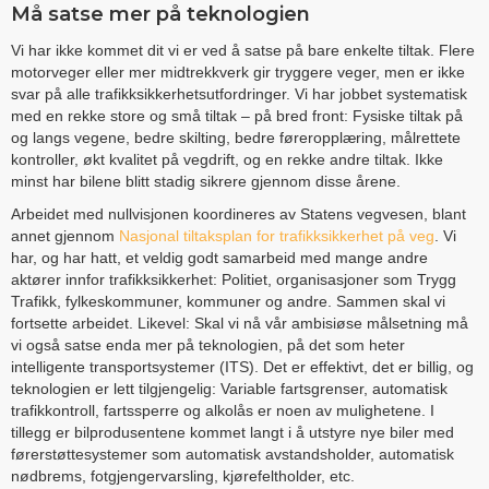
Må satse mer på teknologien
Vi har ikke kommet dit vi er ved å satse på bare enkelte tiltak. Flere
motorveger eller mer midtrekkverk gir tryggere veger, men er ikke
svar på alle trafikksikkerhetsutfordringer. Vi har jobbet systematisk
med en rekke store og små tiltak – på bred front: Fysiske tiltak på
og langs vegene, bedre skilting, bedre føreropplæring, målrettete
kontroller, økt kvalitet på vegdrift, og en rekke andre tiltak. Ikke
minst har bilene blitt stadig sikrere gjennom disse årene.
Arbeidet med nullvisjonen koordineres av Statens vegvesen, blant
annet gjennom
Nasjonal tiltaksplan for trafikksikkerhet på veg
. Vi
har, og har hatt, et veldig godt samarbeid med mange andre
aktører innfor trafikksikkerhet: Politiet, organisasjoner som Trygg
Trafikk, fylkeskommuner, kommuner og andre. Sammen skal vi
fortsette arbeidet. Likevel: Skal vi nå vår ambisiøse målsetning må
vi også satse enda mer på teknologien, på det som heter
intelligente transportsystemer (ITS). Det er effektivt, det er billig, og
teknologien er lett tilgjengelig: Variable fartsgrenser, automatisk
trafikkontroll, fartssperre og alkolås er noen av mulighetene. I
tillegg er bilprodusentene kommet langt i å utstyre nye biler med
førerstøttesystemer som automatisk avstandsholder, automatisk
nødbrems, fotgjengervarsling, kjørefeltholder, etc.