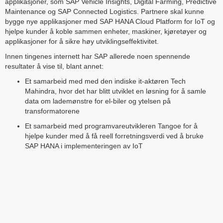
applikasjoner, som SAP Vehicle Insights, Digital Farming, Predictive
Maintenance og SAP Connected Logistics. Partnere skal kunne
bygge nye applikasjoner med SAP HANA Cloud Platform for IoT og
hjelpe kunder å koble sammen enheter, maskiner, kjøretøyer og
applikasjoner for å sikre høy utviklingseffektivitet.
Innen tingenes internett har SAP allerede noen spennende
resultater å vise til, blant annet:
Et samarbeid med med den indiske it-aktøren Tech
Mahindra, hvor det har blitt utviklet en løsning for å samle
data om lademønstre for el-biler og ytelsen på
transformatorene
Et samarbeid med programvareutvikleren Tangoe for å
hjelpe kunder med å få reell forretningsverdi ved å bruke
SAP HANA i implementeringen av IoT