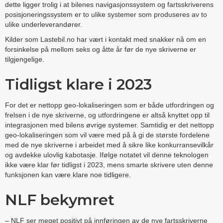
dette ligger trolig i at bilenes navigasjonssystem og fartsskriverens
posisjoneringssystem er to ulike systemer som produseres av to
ulike underleverandører.
Kilder som Lastebil.no har vært i kontakt med snakker nå om en
forsinkelse på mellom seks og åtte år før de nye skriverne er
tilgjengelige.
Tidligst klare i 2023
For det er nettopp geo-lokaliseringen som er både utfordringen og
frelsen i de nye skriverne, og utfordringene er altså knyttet opp til
integrasjonen med bilens øvrige systemer. Samtidig er det nettopp
geo-lokaliseringen som vil være med på å gi de største fordelene
med de nye skriverne i arbeidet med å sikre like konkurransevilkår
og avdekke ulovlig kabotasje. Ifølge notatet vil denne teknologen
ikke være klar før tidligst i 2023, mens smarte skrivere uten denne
funksjonen kan være klare noe tidligere.
NLF bekymret
– NLF ser meget positivt på innføringen av de nye fartsskriverne