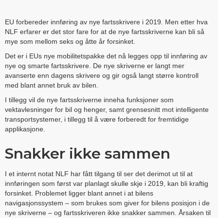
EU forbereder innføring av nye fartsskrivere i 2019. Men etter hva
NLF erfarer er det stor fare for at de nye fartsskriverne kan bli så
mye som mellom seks og åtte år forsinket.
Det er i EUs nye mobilitetspakke det nå legges opp til innføring av
nye og smarte fartsskrivere. De nye skriverne er langt mer
avanserte enn dagens skrivere og gir også langt større kontroll
med blant annet bruk av bilen.
I tillegg vil de nye fartsskriverne inneha funksjoner som
vektavlesninger for bil og henger, samt grensesnitt mot intelligente
transportsystemer, i tillegg til å være forberedt for fremtidige
applikasjone.
Snakker ikke sammen
I et internt notat NLF har fått tilgang til ser det derimot ut til at
innføringen som først var planlagt skulle skje i 2019, kan bli kraftig
forsinket. Problemet ligger blant annet i at bilens
navigasjonssystem – som brukes som giver for bilens posisjon i de
nye skriverne – og fartsskriveren ikke snakker sammen. Årsaken til