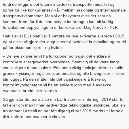
fordi de vil gjøre det lettere å avdekke transportkriminalitet og
sørge for like konkurransevilkår mellom nasjonale og internasjonale
transportvirksomheter. Men vi er bekymret over det som nå
kommer frem, fordi det kan bety at innføringen kan bli kraftig
forsinket om opplysningene er korrekte, sier Dag Nordvik i NLF.
Han sier at EUs plan var å innføre de nye skriverne allerede i 2019
og at disse vil gjøre det langt lettere å avdekke kriminalitet og brudd
på for eksempel kjøre- og hviletid.
– De nye skriverne vil ha funksjoner som gjør det enklere å
kontrollere at regelverket overholdes. Samtidig vil de være langt
vanskeligere å manipulere. En annen viktig funksjonalitet er at alle
grensekryssinger registerets automatisk og alle bevegelser til bilen
blir logget. På den måten blir det vanskeligere å fuske og
kontrollmyndighetene vil ha en enklere jobb med å avdekke
eventuelle brudd, sier Nordvik.
Så gjenstår det bare å se om EU-fristen for innføring i 2019 står for
fall eller om man finner nødvendige teknologiske løsninger. Skal en
tro notatet Lastebil.no har fått tilgang til ser 2019 mørkt ut i forhold
til å innføre mer avanserte skrivere.