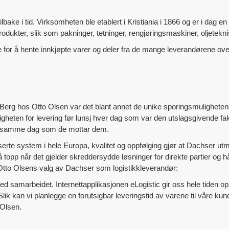
ilbake i tid. Virksomheten ble etablert i Kristiania i 1866 og er i dag
odukter, slik som pakninger, tetninger, rengjøringsmaskiner, oljeteknis
 for å hente innkjøpte varer og deler fra de mange leverandørene ove
 Berg hos Otto Olsen var det blant annet de unike sporingsmulighetene,
igheten for levering før lunsj hver dag som var den utslagsgivende fa
de samme dag som de mottar dem.
serte system i hele Europa, kvalitet og oppfølging gjør at Dachser ut
å topp når det gjelder skreddersydde løsninger for direkte partier og
 Otto Olsens valg av Dachser som logistikkleverandør:
med samarbeidet. Internettapplikasjonen eLogistic gir oss hele tiden 
 Slik kan vi planlegge en forutsigbar leveringstid av varene til våre ku
 Olsen.