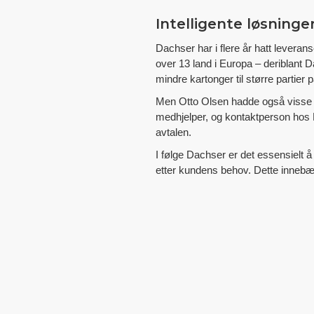
Intelligente løsninge
Dachser har i flere år hatt leveran
over 13 land i Europa – deriblant D
mindre kartonger til større partier på 
Men Otto Olsen hadde også visse spe
medhjelper, og kontaktperson hos D
avtalen.
I følge Dachser er det essensielt å
etter kundens behov. Dette innebære