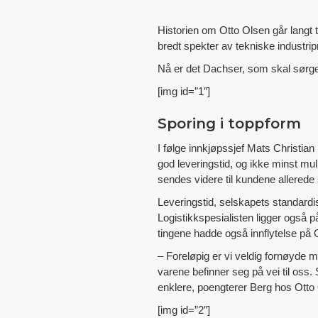
Historien om Otto Olsen går langt t
bredt spekter av tekniske industripr
Nå er det Dachser, som skal sørge
[img id=”1″]
Sporing i toppform
I følge innkjøpssjef Mats Christian
god leveringstid, og ikke minst mul
sendes videre til kundene allere
Leveringstid, selskapets standardi
Logistikkspesialisten ligger også p
tingene hadde også innflytelse på
– Foreløpig er vi veldig fornøyde 
varene befinner seg på vei til oss.
enklere, poengterer Berg hos Otto
[img id=”2″]