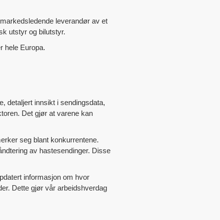
 en markedsledende leverandør av et
k utstyr og bilutstyr.
r hele Europa.
 detaljert innsikt i sendingsdata,
ktoren. Det gjør at varene kan
merker seg blant konkurrentene.
 håndtering av hastesendinger. Disse
oppdatert informasjon om hvor
nder. Dette gjør vår arbeidshverdag