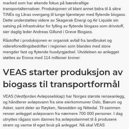
marked som har økende fokus på bærekraftige
transportalternativer. Produksjonen vil blant annet bidra til å sikre
TINEs og Litras overgang til tunge kjøretøyer med flytende biogass.
Dette understøttes videre av Skagerak Energi og Air Liquide sin
satsing på infrastruktur for fylling av flytende biogass som drivstoff,
sier daglig leder Andreas Gillund i Greve Biogass.
Råstoffet i produksjonen er organisk avfall fra landbruket og
videreforedlingsbedrifter i regionen som blandes med store
mengder fast og flytende husdyrgjødsel. Utvidelsen av anlegget
støttes av Enova med 114 millioner kroner.
VEAS starter produksjon av
biogass til transportformål
VEAS (Vestfjorden Avløpsselskap) har Norges største renseanlegg,
og håndterer avløpsvann fra sine eierkommuner Oslo, Bærum og
Asker, samt deler av Røyken, Nesodden og Nittedal. Til sammen
renser anlegget avløpsvann fra nærmere 700 000 personer. I dag
utnyttes rågass som dannes fra avløpsslammet til å produsere
strøm og varme til eget bruk på anlegget. Nå skal VEAS