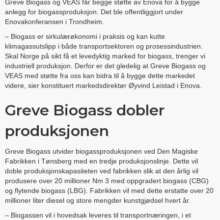
Greve Biogass og VEAS får begge støtte av Enova for å bygge
anlegg for biogassproduksjon. Det ble offentliggjort under
Enovakonferansen i Trondheim.
– Biogass er sirkulærøkonomi i praksis og kan kutte
klimagassutslipp i både transportsektoren og prosessindustrien.
Skal Norge på sikt få et levedyktig marked for biogass, trenger vi
industriell produksjon. Derfor er det gledelig at Greve Biogass og
VEAS med støtte fra oss kan bidra til å bygge dette markedet
videre, sier konstituert markedsdirektør Øyvind Leistad i Enova.
Greve Biogass dobler
produksjonen
Greve Biogass utvider biogassproduksjonen ved Den Magiske
Fabrikken i Tønsberg med en tredje produksjonslinje. Dette vil
doble produksjonskapasiteten ved fabrikken slik at den årlig vil
produsere over 20 millioner Nm 3 med oppgradert biogass (CBG)
og flytende biogass (LBG). Fabrikken vil med dette erstatte over 20
millioner liter diesel og store mengder kunstgjødsel hvert år.
– Biogassen vil i hovedsak leveres til transportnæringen, i et