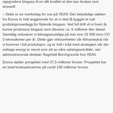
oppgradere biogass til en slik kvalitet at den kan brukes som
drivstoff.
– Dette er en merkedag for oss på VEAS! Den betydelige støtten
fra Enova er helt avgjørende for at vi skal få bygget et nytt
produksjonsanlegg for flytende biogass. Ved full drift vil vi hvert år
kunne produsere biogass som tilsvarer ca. 6 millioner liter diesel.
Samtidig reduserer vi klimagassutslipp på mer enn 15 000 tonn CO
2-ekvivalenter per år. Dette gjør virksomheten vår klimanøytral når
vi kommer i full produksjon, og er helt i tråd med strategien vår der
nettopp energi er nevnt som ett av våre satsingsområder, sier
administrerende direktør Ragnhild Borchgrevink hos VEAS
Enova støtter prosjektet med 37,5 millioner kroner. Prosjektet har
en total kostnadsramme på rundt 130 millioner kroner.