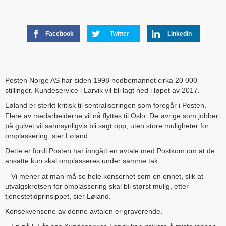
Facebook
Twitter
Linkedin
Posten Norge AS har siden 1998 nedbemannet cirka 20 000
stillinger. Kundeservice i Larvik vil bli lagt ned i løpet av 2017.
Løland er sterkt kritisk til sentraliseringen som foregår i Posten. –
Flere av medarbeiderne vil nå flyttes til Oslo. De øvrige som jobber
på gulvet vil sannsynligvis bli sagt opp, uten store muligheter for
omplassering, sier Løland.
Dette er fordi Posten har inngått en avtale med Postkom om at de
ansatte kun skal omplasseres under samme tak.
– Vi mener at man må se hele konsernet som en enhet, slik at
utvalgskretsen for omplassering skal bli størst mulig, etter
tjenestetidprinsippet, sier Løland.
Konsekvensene av denne avtalen er graverende.