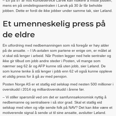
– En på 57 år hos Kundeservice Larvik kan risikere å miste jobben,
mens en på omdelingssentralen i Larvik på 30 år får beholde
jobben. Dette er fordi de ikke jobber under samme tak, sier Løland.
Et umenneskelig press på
de eldre
En utfordring med nedbemanningen som nå foregår er høy alder
på de ansatte. – I IA-avtalen som partene er enige om, er målet at
vi skal stå lenger i arbeid. Når Posten legger ned hele sentraler og
ikke gir tilbud om jobb andre steder i Posten, vil mange som
nærmer seg 62 år og AFP kunne stå uten jobb, sier Løland. De
som kunne tenke å stå lenger i jobb enn 62 vil også kunne oppleve
et utidig press for å gå av med pensjon.
Posten Norge AS er et statlig eid selskap med nesten 500 millioner i
overskudd i 2014 og milliardoverskudd i årene før.
– Vi stiller spørsmål ved om det er samfunnsøkonomisk nyttig å
nedbemanne og sentralisere i så stor grad. Skal et statlig eid
selskap med viten og vilje sende folk på NAV? Det kan ikke være et
motiverende signal å sende ut til sine ansatte, avslutter Løland.