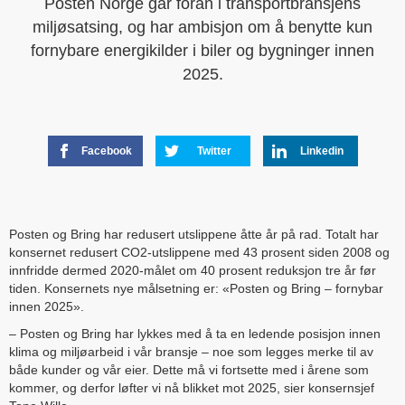
Posten Norge går foran i transportbransjens
miljøsatsing, og har ambisjon om å benytte kun
fornybare energikilder i biler og bygninger innen
2025.
Facebook
Twitter
Linkedin
Posten og Bring har redusert utslippene åtte år på rad. Totalt har
konsernet redusert CO2-utslippene med 43 prosent siden 2008 og
innfridde dermed 2020-målet om 40 prosent reduksjon tre år før
tiden. Konsernets nye målsetning er: «Posten og Bring – fornybar
innen 2025».
– Posten og Bring har lykkes med å ta en ledende posisjon innen
klima og miljøarbeid i vår bransje – noe som legges merke til av
både kunder og vår eier. Dette må vi fortsette med i årene som
kommer, og derfor løfter vi nå blikket mot 2025, sier konsernsjef