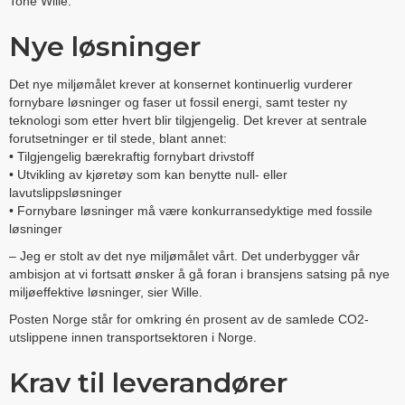
Tone Wille.
Nye løsninger
Det nye miljømålet krever at konsernet kontinuerlig vurderer
fornybare løsninger og faser ut fossil energi, samt tester ny
teknologi som etter hvert blir tilgjengelig. Det krever at sentrale
forutsetninger er til stede, blant annet:
• Tilgjengelig bærekraftig fornybart drivstoff
• Utvikling av kjøretøy som kan benytte null- eller
lavutslippsløsninger
• Fornybare løsninger må være konkurransedyktige med fossile
løsninger
– Jeg er stolt av det nye miljømålet vårt. Det underbygger vår
ambisjon at vi fortsatt ønsker å gå foran i bransjens satsing på nye
miljøeffektive løsninger, sier Wille.
Posten Norge står for omkring én prosent av de samlede CO2-
utslippene innen transportsektoren i Norge.
Krav til leverandører