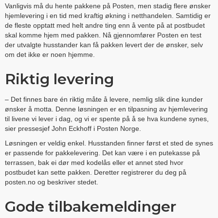
Vanligvis må du hente pakkene på Posten, men stadig flere ønsker
hjemlevering i en tid med kraftig økning i netthandelen. Samtidig er
de fleste opptatt med helt andre ting enn å vente på at postbudet
skal komme hjem med pakken. Nå gjennomfører Posten en test
der utvalgte husstander kan få pakken levert der de ønsker, selv
om det ikke er noen hjemme.
Riktig levering
– Det finnes bare én riktig måte å levere, nemlig slik dine kunder
ønsker å motta. Denne løsningen er en tilpasning av hjemlevering
til livene vi lever i dag, og vi er spente på å se hva kundene synes,
sier pressesjef John Eckhoff i Posten Norge.
Løsningen er veldig enkel. Husstanden finner først et sted de synes
er passende for pakkelevering. Det kan være i en putekasse på
terrassen, bak ei dør med kodelås eller et annet sted hvor
postbudet kan sette pakken. Deretter registrerer du deg på
posten.no og beskriver stedet.
Gode tilbakemeldinger